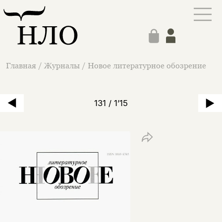
Главная
/
Журналы
/
Новое литературное обозрение
131 / 1’15