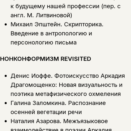
к будущему нашей профессии (пер. с
Этой книги временно
англ. М. Литвиновой)
нет в продаже.
Подписка на рассылку
Михаил Эпштейн.
Скрипторика.
Введение в антропологию и
Вы можете подписаться на
Раз в неделю мы отправляем рассылку
уведомления, и при поступлении книги
о книгах и событиях «НЛО».
персонологию письма
на склад получить письмо на указанный
За подписку дарим промокод на
электронный адрес.
Эта книга
скидку 15%
НОНКОНФОРМИЗМ REVISITED
не предназначена для
несовершеннолетних
Денис Иоффе.
Фотоискусство Аркадия
Скажите, пожалуйста,
Драгомощенко: Новая визуальность и
Я соглашаюсь с
Политикой конфиденциальности
вам уже исполнилось 18 лет?
Я соглашаюсь с
Политикой конфиденциальности
поэтика метафизического охмеления
Галина Заломкина.
Распознание
подписаться
да
подписаться
осенней вегетации речи
Поделиться
Наталия Азарова.
Межъязыковое
нет, вернуться назад
взаимодействие в поэзии Аркадия