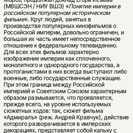
(МВШСЭН / НИУ ВШЭ) «
Понятие империи в
российском популярном
историческом
фильме
». Круг людей, занятых в
производстве популярных кино­фильмов о
Российской империи, довольно ограничен, и
большая их часть имеет непосредственное
отношение к федеральному телевидению.
Для всех этих филь­мов характерно
изображение империи как сплоченного,
монолитного и однородного государства, а
протоганистами в них всегда выступают либо
военные, либо государственные служащие.
При этом граница между Российской
империей и Советским Союзом характерным
образом размывается, что проявляется,
прежде всего, на уровне используемых
сюжетных ходов: так, сюжет фильма
«Адмиралъ» (реж. Андрей Кравчук), действие
которого разворачивается в им­перских
декорациях, представляет собой кальку с