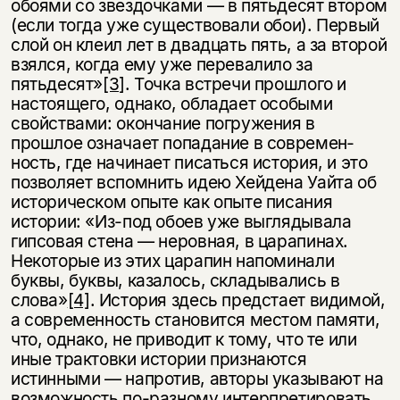
обоями со звез­дочками — в пятьдесят втором
(если тогда уже существовали обои). Первый
слой он клеил лет в двадцать пять, а за второй
взялся, когда ему уже перевалило за
пятьдесят»
[3]
. Точка встречи прошлого и
настоящего, однако, обладает особыми
свойствами: окончание погружения в
прошлое означает попадание в современ­
ность, где начинает писаться история, и это
позволяет вспомнить идею Хейдена Уайта об
историческом опыте как опыте писания
истории: «Из-под обоев уже вы­глядывала
гипсовая стена — неровная, в царапинах.
Некоторые из этих царапин напоминали
буквы, буквы, казалось, складывались в
слова»
[4]
. История здесь пред­стает видимой,
а современность становится местом памяти,
что, однако, не при­водит к тому, что те или
иные трактовки истории признаются
истинными — напротив, авторы указывают на
возможность по-разному интерпретировать