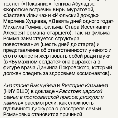
тех лет («Покаяние» Тенгиза Абуладзе,
«Короткие встречи» Киры Муратовой,
«Застава Ильича» и «Июльский дождь»
Марлена Хуциева, «Девять дней одного года»
Михаила Ромма, фильмы Отара Иоселиани и
Алексея Германа-старшего). Так, из фильма
Ромма заимствуется структура
повествования (шесть дней до старта) и
представление об ответственности ученого и
его готовности жертвовать собой ради науки
(в «Бумажном солдате» она выражена в
фигуре врача Даниила Покровского, который
должен следить за здоровьем космонавтов).
Анастасия Выскубина
и
Виктория Казьмина
(НИУ ВШЭ) в докладе «
Рас­стрел царской
семьи в постсоветской прессе: дискурс и
память
» рассмотрели, как сложность
публичного дискурса о расстреле семьи
Романовых становится при­чиной