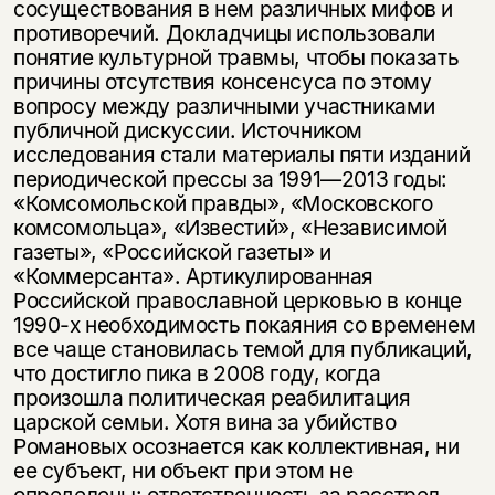
сосуществования в нем различных мифов и
противоречий. Докладчицы использовали
понятие культурной травмы, чтобы показать
причины отсутствия консенсуса по этому
вопросу между различными участниками
публичной дис­куссии. Источником
исследования стали материалы пяти изданий
периодической прессы за 1991—2013 годы:
«Комсомольской правды», «Московского
комсомольца», «Известий», «Независимой
газеты», «Российской газеты» и
«Коммерсанта». Артикулированная
Российской православной церковью в конце
1990-х необхо­димость покаяния со временем
все чаще становилась темой для публикаций,
что достигло пика в 2008 году, когда
произошла политическая реабилитация
царской семьи. Хотя вина за убийство
Романовых осознается как коллективная, ни
ее субъект, ни объект при этом не
определены: ответственность за расстрел