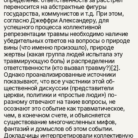
перено­сится на абстрактные фигуры
государства, коммунистов и т.д. При этом,
согласно Джеффри Александеру, для
успешного процесса коллективной
репрезентации травмы необходимо наличие
убедительных ответов на вопросы о природе
вины (что именно произошло), природе
жертвы (какая группа людей испытала эту
травмирующую боль) и распределении
ответственности (кто вызвал травму?)
[2]
.
Однако проанализированные источники
показывают, что все участники этой об­
щественной дискуссии (представители
церкви, политики и «простые люди») по-
разному отвечают на такие вопросы, не
осознают это событие как травматическое,
чем, в конечном счете, и объясняется
существование многочисленных мифов,
фантазий и домыслов об этом событии.
Докладчицы интерпретировали коллек­тивную