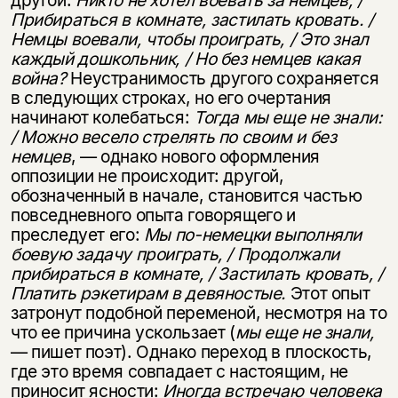
другой:
Никто не хотел воевать за немцев, /
Прибираться в комнате,
застилать кровать. /
Немцы воевали, чтобы проиграть, / Это знал
каждый до­
школьник, / Но без немцев какая
война?
Неустранимость другого сохраняется
в следующих строках, но его очертания
начинают колебаться:
Тогда мы еще не
знали:
/ Можно весело стрелять по своим и без
немцев
, — однако нового оформле­ния
оппозиции не происходит: другой,
обозначенный в начале, становится частью
повседневного опыта говорящего и
преследует его:
Мы по-немецки выполняли
бое­
вую задачу проиграть, / Продолжали
прибираться в комнате, / Застилать кро­
вать, /
Платить рэкетирам в девяностые.
Этот опыт
затронут подобной переме­ной, несмотря на то
что ее причина ускользает (
мы еще не знали,
— пишет поэт). Однако переход в плоскость,
где это время совпадает с настоящим, не
приносит ясности:
Иногда встречаю человека