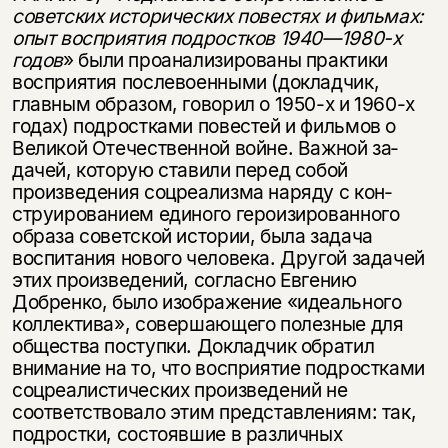
советских исторических повестях и фильмах:
опыт восприятия под­
ростков 1940—1980-х
годов
» были проанализированы практики
восприятия послевоенными (докладчик,
главным образом, говорил о 1950-х и 1960-х
годах) подростками повестей и фильмов о
Великой Отечественной войне. Важной за­
дачей, которую ставили перед собой
произведения соцреализма наряду с кон­
струированием единого героизированного
образа советской истории, была задача
воспитания нового человека. Другой задачей
этих произведений, согласно Евге­нию
Добренко, было изображение «идеального
коллектива», совершающего по­лезные для
общества поступки. Докладчик обратил
внимание на то, что восприя­тие подростками
соцреалистических произведений не
соответствовало этим представлениям: так,
подростки, состоявшие в различных