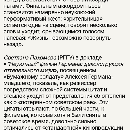
натами. Финальным аккордом пьесы
становится намеренно неуклюжий
перформативый жест: «зрительница»
остается одна на сцене, говорит несколько
слов и уходит, срывающимся голосом
напевая: «Жизнь невозможно повернуть
назад».
Светлана Пахомова
(РГГУ) в докладе
«
“Неуютный” фильм Германа: декон­
струкция
оттепельного мифа
», посвященном
«Бумажному солдату» Алексея Германа-
младшего, показала, как режиссер
посредством сложной системы цитат и
отсылок уходит от представления об оттепели
как о «потерянном советском рае». Эти
цитаты отсылают, по большей части, к
фильмам, которые хотя и были сняты в
советское время, довольно сильно
отличались от «стандартной» кинопродукции