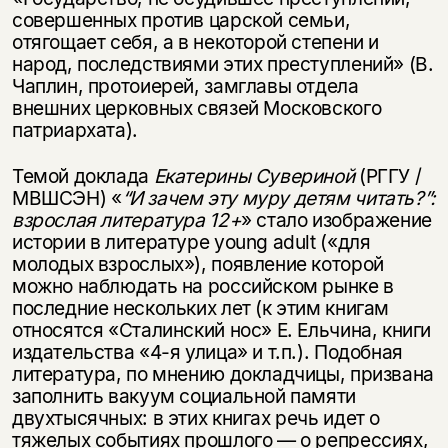
совершенных про­тив царской семьи,
отягощает себя, а в некоторой степени и
народ, последствиями этих преступлений» (В.
Чаплин, протоиерей, замглавы отдела
внешних церков­ных связей Московского
патриархата).
Темой доклада
Екатерины Сувериной
(РГГУ /
МВШСЭН) «
“И зачем эту муру
детям читать?”:
взрослая литература 12+
» стало изображение
истории в лите­ратуре young adult («для
молодых взрослых»), появление которой
можно наблю­дать на российском рынке в
последние нескольких лет (к этим книгам
относятся «Сталинский нос» Е. Ельчина, книги
издательства «4-я улица» и т.п.). Подобная
литература, по мнению докладчицы, призвана
заполнить вакуум социальной па­мяти
двухтысячных: в этих книгах речь идет о
тяжелых событиях прошлого — о репрессиях,