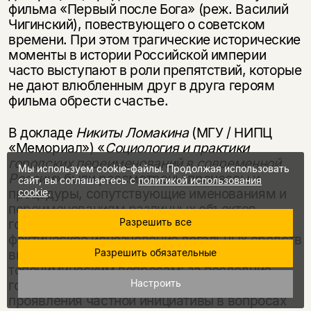
фильма «Первый после Бога» (реж. Василий
Чигинский), повествующего о советском
времени. При этом тра­гические исторические
моменты в истории Российской империи
часто высту­пают в роли препятствий, которые
не дают влюбленным друг в друга героям
фильма обрести счастье.
В докладе
Никиты Ломакина
(МГУ / НИПЦ
«Мемориал») «
Социология и практики
городских переименований в современной
Мы используем cookie-файлы. Продолжая использовать
России
» были рассмотрены про­цессы и
сайт, вы соглашаетесь с
политикой использования
процедуры, сопутствующие именованиям и
cookie
.
переименованиям различных объектов
Разрешить все
городской топонимики. Докладчик отметил
фактическое исчезновение легальных средств
Разрешить обязательные
выражения общественного мнения по
топонимическим вопро­сам: за последние
Настроить
годы было увеличено число барьеров для
проявления частной инициативы в вопросах