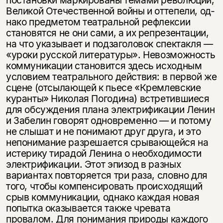
несовершеннолетних
Великой Отечественной войны и оттепели, од­
нако предметом театральной рефлексии
Скажите, пожалуйста,
Я соглашаюсь с
Политикой конфиденциальности
становятся не они сами, а их репрезен­тации,
вам уже исполнилось 18 лет?
Я соглашаюсь с
Политикой конфиденциальности
на что указывает и подзаголовок спектакля —
«уроки русской литера­туры». Невозможность
коммуникации становится здесь исходным
подписаться
да
подписаться
условием театрального действия: в первой же
сцене (отсылающей к пьесе «Кремлевские
нет, вернуться назад
куранты» Николая Погодина) встретившиеся
для обсуждения плана электрифи­кации Ленин
и Забелин говорят одновременно — и потому
не слышат и не пони­мают друг друга, и это
непонимание разрешается срывающейся на
истерику ти­радой Ленина о необходимости
электрификации. Этот эпизод в разных
вариантах повторяется три раза, словно для
того, чтобы компенсировать происходящий
срыв коммуникации, однако каждая новая
попытка оказывается также чревата
провалом. Для понимания природы каждого