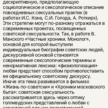
дескриптивную, предполагающую
социологическое и сексологическое описание
повседневных сексуальных практик (в
работах И.С. Кона, С.И. Голода, А. Роткирх).
Эти стратегии могут по-разному отражаться в
современных проектах, посвященных
советской сексуальности. Так, в работе В.
Манского «Частные хроники. Монолог»,
основой для которой выступили
индивидуальные биографии советских людей,
дискурсивной основой становятся
современные сексологиче­ские термины и
ненормативная лексика: «физиологизация»
любви предстает спо­собом противопоставить
ее официальному советскому дискурсу.
Иначе эта тема развивается в фильмах
«Жизнь по-советски» и «Хроники московского
быта»: со­ветская сексуальность
рассматривается здесь через оптику
голливудских пред­ставлений о любви с