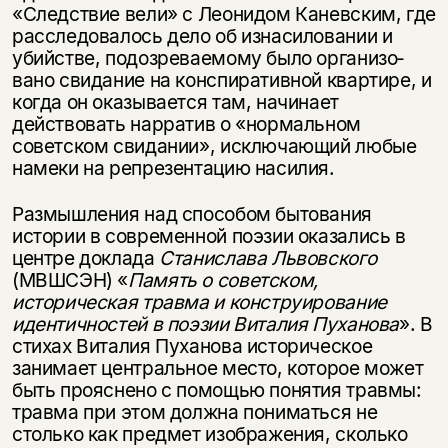
«Следствие вели» с Леонидом Каневским, где
рас­следовалось дело об изнасиловании и
убийстве, подозреваемому было организо­
вано свидание на конспиративной квартире, и
когда он оказывается там, начинает
действовать нарратив о «нормальном
советском свидании», исключающий любые
намеки на репрезентацию насилия.
Размышления над способом бытования
истории в современной поэзии оказа­лись в
центре доклада
Станислава Львовского
(МВШСЭН) «
Память о советском,
историческая травма и конструирование
идентичностей в поэзии Виталия Пу
ханова
». В
стихах Виталия Пуханова историческое
занимает центральное место, которое может
быть прояснено с помощью понятия травмы:
травма при этом должна пониматься не
столько как предмет изображения, сколько