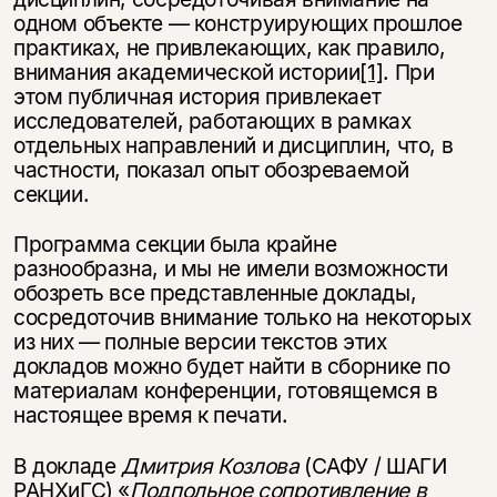
одном объекте — конструирующих прошлое
практиках, не привлекающих, как правило,
внимания академической истории
[1]
. При
этом публичная история привлекает
исследователей, работающих в рамках
отдельных направлений и дисциплин, что, в
частности, показал опыт обозревае­мой
секции.
Программа секции была крайне
разнообразна, и мы не имели возможности
обозреть все представленные доклады,
сосредоточив внимание только на неко­торых
из них — полные версии текстов этих
докладов можно будет найти в сбор­нике по
материалам конференции, готовящемся в
настоящее время к печати.
В докладе
Дмитрия Козлова
(САФУ / ШАГИ
РАНХиГС) «
Подпольное сопро­
тивление в