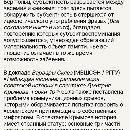
Берггольц, субъектность разрывается между
«всеми» и «никем»: поэт здесь пытается
обнаружить субъектность в стершихся от
идеологического употребления фразах (
Всё
сохра­
нили никто и ничто
), благодаря
повторению которых субъект воспоминания
«опустошается», утверждая обретающий
материальность объект памяти, чье во­
площение означает в то же время
возможность забвения.
Этой книги временно
В докладе
Варвары Склез
(МВШСЭН / РГГУ)
«
Наблюдая насилие: репрезен­
тация
нет в продаже.
Подписка на рассылку
советской истории в спектакле Дмитрия
Крымова “Горки-10”
» была также поставлена
Вы можете подписаться на
Раз в неделю мы отправляем рассылку
проблема коммуникационных срывов,
уведомления, и при поступлении книги
о книгах и событиях «НЛО».
которыми оборачивается по­пытка говорить о
на склад получить письмо на указанный
За подписку дарим промокод на
«советском» при помощи его собственных
электронный адрес.
Эта книга
скидку 15%
мифологем. В спек­такле Крымова история
имеет странный статус: основные три части
не предназначена для
постановки маркированы темами революции,