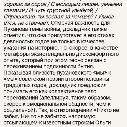
хорошо за сорок / С молодым лицом, умными
глазами / И чуть грустной улыбкой, /
Спрашиваю: ты воевал за немцев? / Улыба­
ется, не отвечает.
Отмечая важность для
Пуханова темы войны, докладчик также
отметил, что она присутствует в его стихах
девяностых годов не только в качестве
указания на историю, но, скорее, в качестве
метафоры экзистенциально дискомфортного
опыта, который при этом тесно связан с
переживанием подлин­ности бытия.
Показывая близость пухановского «мы» к
«мы» советской поэзии второй половины
тридцатых годов, докладчик предложил
понимать его как кол­лективное тело
переживаний (апеллируя, таким образом,
скорее к эмоциональ­ной общности, чем к
социальной). Так, в стихотворении «Никто не
забыт. Ничто не забыто», напрямую
отсылающем к известным строкам Ольги