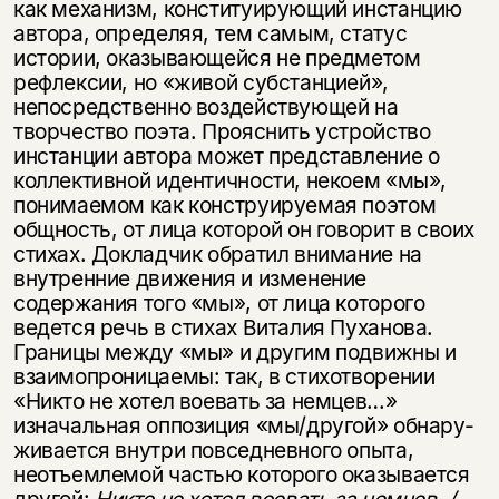
как механизм, конституирующий инстанцию
автора, определяя, тем самым, статус
истории, ока­зывающейся не предметом
рефлексии, но «живой субстанцией»,
непосредственно воздействующей на
творчество поэта. Прояснить устройство
инстанции автора может представление о
коллективной идентичности, некоем «мы»,
понимаемом как конструируемая поэтом
общность, от лица которой он говорит в своих
стихах. Докладчик обратил внимание на
внутренние движения и изменение
содержания того «мы», от лица которого
ведется речь в стихах Виталия Пуханова.
Границы между «мы» и другим подвижны и
взаимопроницаемы: так, в стихотворении
«Ни­кто не хотел воевать за немцев…»
изначальная оппозиция «мы/другой» обнару­
живается внутри повседневного опыта,
неотъемлемой частью которого оказыва­ется