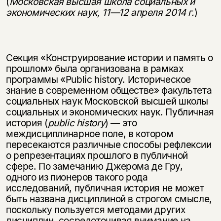
(
Московская высшая школа социальных и
экономических наук,
11—12 апреля 2014 г.
)
Секция «Конструирование истории и память о
прошлом» была организована в рамках
программы «Public history. Историческое
знание в современном обще­стве» факультета
социальных наук Московской высшей школы
социальных и экономических наук. Публичная
история (
public
history
) — это
междисциплинар­ное поле, в котором
пересекаются различные способы рефлексии
о репрезентациях прошлого в публичной
сфере. По замечанию Джерома де Гру,
одного из пионеров такого рода
исследований, публичная история не может
быть названа дисциплиной в строгом смысле,
поскольку пользуется методами других
дисцип­лин, сосредоточивая внимание на