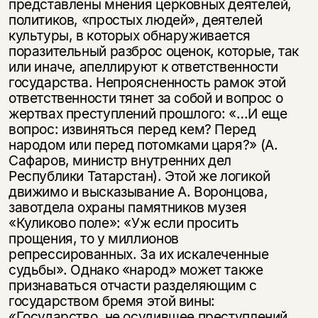
представлены мнения церковных деятелей,
политиков, «простых людей», деятелей
культуры, в которых обнаруживается
поразительный разброс оценок, которые, так
или иначе, апеллируют к ответственности
госу­дарства. Непроясненность рамок этой
ответственности тянет за собой и вопрос о
жертвах преступлений прошлого: «…И еще
вопрос: извиняться перед кем? Пе­ред
народом или перед потомками царя?» (А.
Сафаров, министр внутренних дел
Республики Татарстан). Этой же логикой
движимо и высказывание А. Ворон­цова,
завотдела охраны памятников музея
«Куликово поле»: «Уж если просить
прощения, то у миллионов
репрессированных. За их искалеченные
судьбы». Од­нако «народ» может также
признаваться отчасти разделяющим с
государством бремя этой вины:
«Государство, не осудившее преступлений,