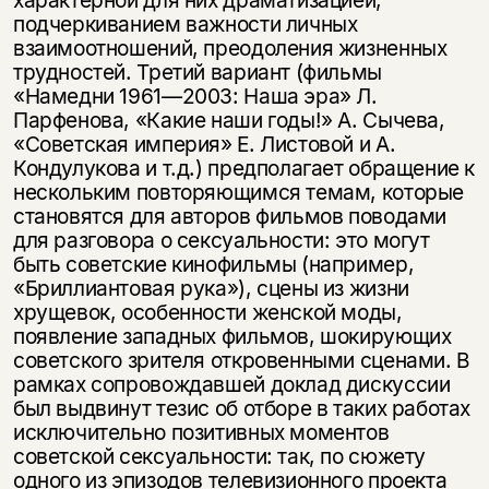
характерной для них драматизацией,
подчеркиванием важ­ности личных
взаимоотношений, преодоления жизненных
трудностей. Третий вариант (фильмы
«Намедни 1961—2003: Наша эра» Л.
Парфенова, «Какие наши годы!» А. Сычева,
«Советская империя» Е. Листовой и А.
Кондулукова и т.д.) предполагает обращение к
нескольким повторяющимся темам, которые
стано­вятся для авторов фильмов поводами
для разговора о сексуальности: это могут
быть советские кинофильмы (например,
«Бриллиантовая рука»), сцены из жизни
хрущевок, особенности женской моды,
появление западных фильмов, шокирую­щих
советского зрителя откровенными сценами. В
рамках сопровождавшей до­клад дискуссии
был выдвинут тезис об отборе в таких работах
исключительно позитивных моментов
советской сексуальности: так, по сюжету
одного из эпизо­дов телевизионного проекта