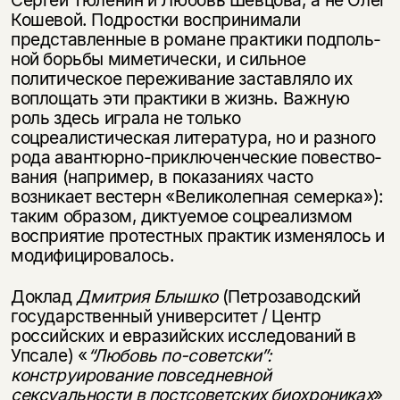
Сергей Тюленин и Любовь Шевцова, а не Олег
Кошевой. Подростки воспринимали
представленные в романе практики подполь­
ной борьбы миметически, и сильное
политическое переживание заставляло их
воплощать эти практики в жизнь. Важную
роль здесь играла не только
соцреалистическая литература, но и разного
рода авантюрно-приключенческие повество­
вания (например, в показаниях часто
возникает вестерн «Великолепная семерка»):
таким образом, диктуемое соцреализмом
восприятие протестных практик изменялось и
модифицировалось.
Доклад
Дмитрия Блышко
(Петрозаводский
государственный университет / Центр
российских и евразийских исследований в
Упсале) «
“Любовь по-советски”:
конструирование повседневной
сексуальности в постсоветских биохрониках
»