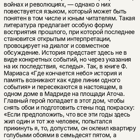
войнах и революциях, — однако о них
повествуется языком, кото­рый может быть
понятен в том числе и юным читателям. Такая
литература пред­лагает особую форму
восприятия прошлого, при которой последнее
становится открытым интерпретации,
провоцирует на диалог и совместное
обсуждение. Ис­тория предстает здесь не в
виде конкретных событий, но через указания
на их последствия, «следы». Так, в книге Ф.
Мариаса «Где кончается небо» история и
память возникают как «две линии одного
события» и пересекаются в настоящем, в
одном доме в Мадриде на площади Аточа.
Главный герой попадает в этот дом, чтобы
снять обои и подготовить стены под покраску:
«Если предположить, что все эти годы здесь
жил один и тот же человек, попытался
прикинуть я, то, допу­стим, он оклеил квартиру
голубыми обоями в семьдесят пятом, а