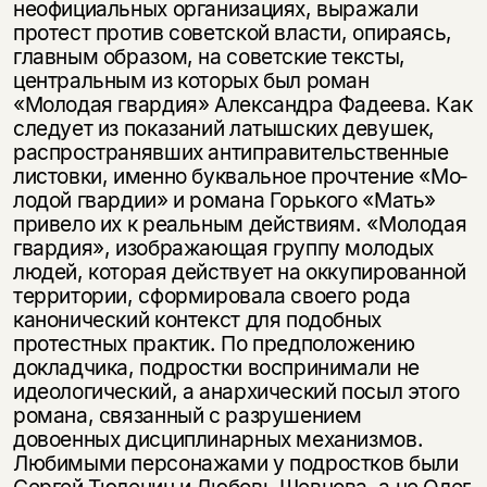
неофициальных орга­низациях, выражали
протест против советской власти, опираясь,
главным обра­зом, на советские тексты,
центральным из которых был роман
«Молодая гвардия» Александра Фадеева. Как
следует из показаний латышских девушек,
распростра­нявших антиправительственные
листовки, именно буквальное прочтение «Мо­
лодой гвардии» и романа Горького «Мать»
привело их к реальным действиям. «Молодая
гвардия», изображающая группу молодых
людей, которая действует на оккупированной
территории, сформировала своего рода
канонический кон­текст для подобных
протестных практик. По предположению
докладчика, под­ростки воспринимали не
идеологический, а анархический посыл этого
романа, связанный с разрушением
довоенных дисциплинарных механизмов.
Любимыми персонажами у подростков были