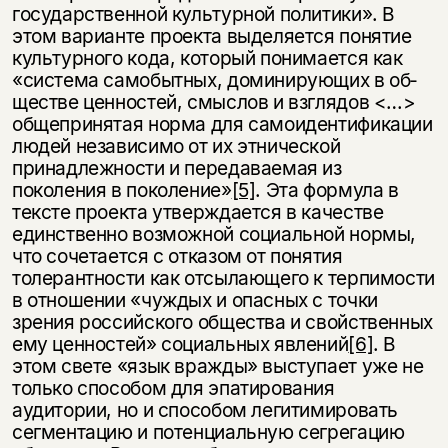
государственной культурной политики». В
этом варианте проекта выделяется понятие
культур­ного кода, который понимается как
«система самобытных, доминирующих в об­
ществе ценностей, смыслов и взглядов <…>
общепринятая норма для самоиден­тификации
людей независимо от их этнической
принадлежности и передаваемая из
поколения в поколение»
[5]
. Эта формула в
тексте проекта утверждается в каче­стве
единственно возможной социальной нормы,
что сочетается с отказом от по­нятия
толерантности как отсылающего к терпимости
в отношении «чуждых и опасных с точки
зрения российского общества и свойственных
ему ценностей» социальных явлений
[6]
. В
этом свете «язык вражды» выступает уже не
только спо­собом для эпатирования
аудитории, но и способом легитимировать
сегментацию и потенциальную сегрегацию