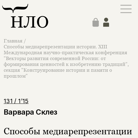
Главная
/
Способы медиарепрезентации истории. XIII
Международная научно-практическая конференция
"Векторы развития современной России: от
формирования ценностей к изобретению традиций",
секция "Конструирование истории и памяти о
прошлом"
131 / 1’15
Варвара Склез
Способы медиарепрезентации