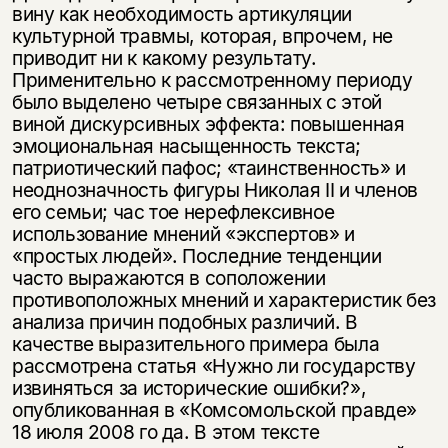
вину как необходимость артикуляции
культурной травмы, которая, впро­чем, не
приводит ни к какому результату.
Применительно к рассмотренному периоду
было выделено четыре связанных с этой
виной дискурсивных эффекта: повышенная
эмоциональная насыщенность текста;
патриотический пафос; «таинственность» и
неоднозначность фигуры Николая II и членов
его семьи; час тое не­рефлексивное
использование мнений «экспертов» и
«простых людей». Послед­ние тенденции
часто выражаются в соположении
противоположных мнений и характеристик без
анализа причин подобных различий. В
качестве выразитель­ного примера была
рассмотрена статья «Нужно ли государству
извиняться за исторические ошибки?»,
опубликованная в «Комсомольской правде»
18 июля 2008 го да. В этом тексте