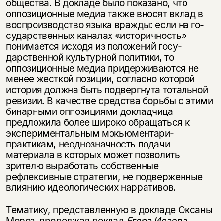
общества. В докладе было показано, что
оппози­ционные медиа также вносят вклад в
воспроизводство языка вражды: если на го­
сударственных каналах «историчность»
понимается исходя из положений госу­
дарственной культурной политики, то
оппозиционные медиа придерживаются не
менее жесткой позиции, согласно которой
история должна быть подвергнута тотальной
ревизии. В качестве средства борьбы с этими
бинарными оппозициями докладчица
предложила более широко обращаться к
экспериментальным мокьюментари-
практикам, неоднозначность подачи
материала в которых может позво­лить
зрителю выработать собственные
рефлексивные стратегии, не подвержен­ные
влиянию идеологических нарративов.
Тематику, представленную в докладе Оксаны
Мороз, продолжал доклад
Егора
Исаева