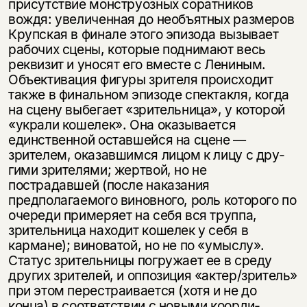
присутствие монструозных соратников
вождя: увеличенная до не­объятных размеров
Крупская в финале этого эпизода вызывает
рабочих сцены, которые поднимают весь
реквизит и уносят его вместе с Лениным.
Объективация фигуры зрителя происходит
также в финальном эпизоде спектакля, когда
на сцену выбегает «зрительница», у которой
«украли кошелек». Она оказывается
единственной оставшейся на сцене —
зрителем, оказавшимся лицом к лицу с дру­
гими зрителями; жертвой, но не
пострадавшей (после наказания
предполагаемого виновного, роль которого по
очереди примеряет на себя вся труппа,
зрительница находит кошелек у себя в
кармане); виноватой, но не по «умыслу».
Статус зри­тельницы погружает ее в среду
других зрителей, и оппозиция «актер/зритель»
при этом перестраивается (хотя и не до
конца) в соответствии с новыми коорди­