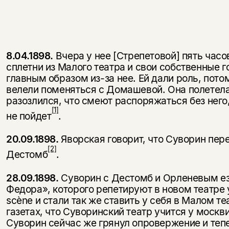
8.04.1898.
Вчера у нее [Стрепетовой] пять час
сплетни из Малого театра и свои собственные г
главным образом из-за нее. Ей дали роль, пото
велели поменяться с Домашевой. Она полетела 
разозлился, что смеют распоряжаться без него, 
[1]
не пойдет
.
20.09.1898.
Яворская говорит, что Суворин пе
[2]
Дестомб
.
28.09.1898.
Суворин с Дестомб и Орленевым ез
Федора», которого репетируют в новом театре 
scène и стали так же ставить у себя в Малом т
газетах, что Суворинский театр учится у моск­в
Суворин сейчас же грянул опро­вержение и теп