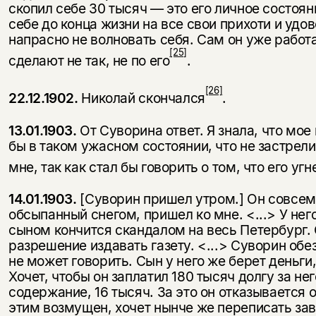
скопил себе 30 тысяч — это его личное состоян
себе до конца жизни на все свои прихоти и удов
напрасно не волновать себя. Сам он уже работа
[25]
сделают не так, не по его
.
[26]
22.12.1902.
Николай скончался
.
13.01.1903.
От Суворина ответ. Я знала, что мое 
бы в таком ужасном состоянии, что не застрелил
мне, так как стал бы говорить о том, что его уг
14.01.1903.
[Суворин пришел утром.] Он совсем 
обсыпанный снегом, пришел ко мне. <...> У него
сыном кончится скандалом на весь Петербург. 
разрешение издавать газету. <...> Суворин обе
не может говорить. Сын у него же берет деньги
Хочет, чтобы он заплатил 180 тысяч долгу за не
содержание, 16 тысяч. За это он от­казывается 
этим возмущен, хочет нынче же переписать зав