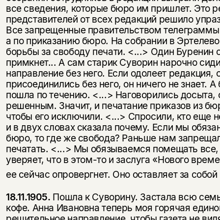
все сведения, которые бюро им пришлет. Это р
представителей от всех редакций решило упраз
Все запрещенные правительством телеграммы б
а по приказанию бюро. На собрании в Эртелево
борьбы за свободу печати. <...> Один Буренин 
примкнет... А сам старик Суворин нарочно сиди
направление без него. Если одолеет редакция, 
при­соединились без него, он ничего не знает. А
пошла по течению. <...> Наговорились досыта,
решенным. Значит, и печатание приказов из бю
чтобы его исключили. <...> Спросили, кто еще н
Этой книги временно
и в двух словах сказала почему. Если мы обяза
нет в продаже.
бюро, то где же свобода? Раньше нам за­преща
Подписка на рассылку
печатать. <...> Мы обязываемся помещать все,
уверяет, что в этом-то и заслуга «Нового време
Вы можете подписаться на
Раз в неделю мы отправляем рассылку
уведомления, и при поступлении книги
о книгах и событиях «НЛО».
ее сейчас опровергнет. Оно оставляет за собо
на склад получить письмо на указанный
За подписку дарим промокод на
электронный адрес.
Эта книга
скидку 15%
18.11.1905.
Пошла к Суворину. Застала всю семь
кофе. Анна Ивановна теперь моя горячая един
не предназначена для
решительное направление, чтобы газета не вил