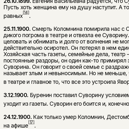
26.10.1899.
Евгения Васильевна радуется, что
Пусть хоть женщина ему на душу наступит. А то
[14]
равных
.
25.11.1900.
Смерть Коломнина помирила нас с С
дикого погрома в театре и отвезла ее Суворину
целовать и обнимать и долго от волнения не мог
действительно осиротел. Он потерял в нем еди
Хозяйская часть газеты, семейные дела, те­атр
постоянные раздоры, он один как-то примирял 
Суворина. Он говорит о своей семье с раздра
называет злым и невыносимым. Но не меньше, ч
в театре и главное то, что все это устроила Яво
3.12.1900.
Буренин поставил Суворину условием,
уходит из газеты. Суворин его боится и, конечно
24.12.1900.
Как только умер Коломнин, Дестомб
[17]
на афише
.