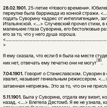
28.02.1901.
25-летие «Нового времени». Юбилей
переулке была баррикада из конной стражи. <...
подать Суворину «адрес от интеллигенции», заг
Итальянской. <...> Случевский прочел стихи, 
маленькие глаза Суворина, его бестолковые раз
его за то, что у него душа хороша.
<...........................................................................
>
Я ему сказала, что если б я была на месте студе
[18]
них нет, отвечать ему печатно они не могут
.
7.04.1901.
Говорит о Станиславском. Суворин в с
хвалит, называет гениальным режиссером. <...>
затаенная неприязнь. Это за то, что он не при
5.11.1901.
Была у Суворина, отдала ему визит, к
назад. <...> Влетела Дестомб. Я ее не узнала, 