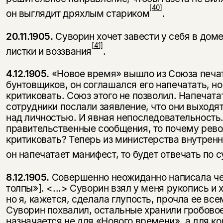
несовершеннолетних
[40]
он выглядит дряхлым стариком
.
Скажите, пожалуйста,
Я соглашаюсь с
Политикой конфиденциальности
20.11.1905.
Суворин хочет завести у себя в дом
вам уже исполнилось 18 лет?
Я соглашаюсь с
Политикой конфиденциальности
[41]
листки и воззвания
.
подписаться
да
подписаться
4.12.1905.
«Новое время» вышло из Союза печат
бунтовщиков, он соглашался его напечатать, но 
нет, вернуться назад
критиковать. Союз этого не позволил. Напечата
сотрудники послали заявление, что они выходят
над личностью. И явная непоследовательность
правительственные сообщения, то почему рево
критиковать? Теперь из министерства внутренн
он напечатает манифест, то будет отвечать по с
8.12.1905.
Совершенно неожиданно написала че
толпы»]. <...> Суворин взял у меня рукопись и
но я, кажется, сделала глупость, прочла ее все
Суворин похвалил, остальные хранили гробовое
назначается не для «Нового времени», а для коп