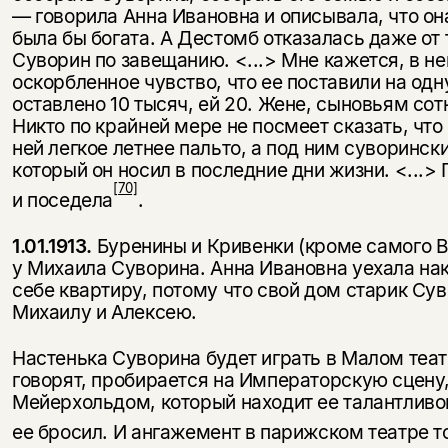
— говорила Анна Ивановна и описывала, что он
была бы богата. А Дестомб отказалась даже от 
Суворин по завещанию. <...> Мне ка­жется, в не
оскорбленное чувство, что ее поставили на од
оставлено 10 тысяч, ей 20. Жене, сыновьям сотн
Никто по крайней мере не посмеет сказать, что 
ней легкое летнее пальто, а под ним суворинск
который он носил в последние дни жизни. <...
[70]
и поседела
.
1.01.1913.
Буренины и Кривенки (кроме самого В
у Михаила Суворина. Анна Ивановна уехала нака
себе квартиру, потому что свой дом старик Су
Михаилу и Алексею.
Настенька Суворина будет играть в Малом теат
говорят, пробирается на Императорскую сцену,
Мейерхольдом, который находит ее талантливо
ее бросил. И ангажемент в парижском театре т