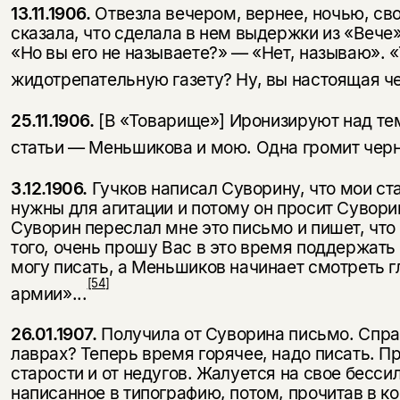
13.11.1906.
Отвезла вечером, вернее, ночью, св
сказала, что сделала в нем выдержки из «Вече»
«Но вы его не называете?» — «Нет, называю». 
жидотрепательную газету? Ну, вы настоящая ч
25.11.1906.
[В «Товарище»] Иронизируют над те
статьи — Меньшикова и мою. Одна громит черн
3.12.1906.
Гучков написал Суворину, что мои ст
нужны для агитации и потому он просит Сувори
Суворин переслал мне это письмо и пишет, что
того, очень прошу Вас в это время поддержать
могу писать, а Меньшиков начинает смот­реть
[54]
армии»...
26.01.1907.
Получила от Суворина письмо. Спраш
лаврах? Теперь время горячее, надо писать. Пр
старости и от недугов. Жалуется на свое бессил
написанное в типографию, потом, прочитав в ко