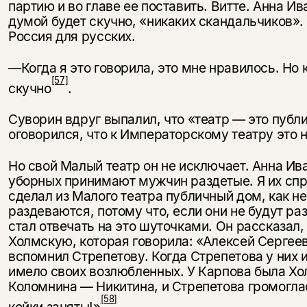
партию и во главе ее поставить. Витте. Анна Ив
думой будет скучно, «никаких скандаль­чиков». 
Россия для русских.
—Когда я это говорила, это мне нравилось. Но к
[57]
скучно
.
Суворин вдруг выпалил, что «театр — это публи
оговорился, что к Императорскому театру это н
Но свой Малый театр он не исключает. Анна Ив
уборных принимают мужчин раздетые. Я их спро
сделал из Малого театра публичный дом, как н
раздеваются, потому что, если они не будут ра
стал отвечать на это шуточками. Он рассказал,
Холмскую, которая говорила: «Алексей Сергее
вспомнил Стрепетову. Когда Стрепетова у них и
имело своих возлюбленных. У Карпова была Хо
Коломнина — Никитина, и Стре­петова громогла
[58]
койки заняты!»
.