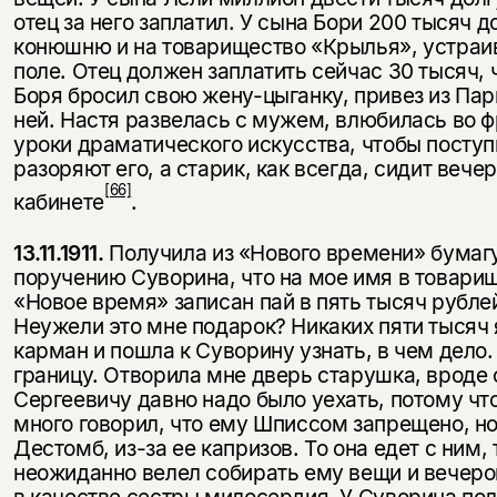
отец за него заплатил. У сына Бори 200 тысяч д
конюшню и на товарищество «Крылья», устраи
поле. Отец должен заплатить сейчас 30 ты­сяч,
Боря бросил свою жену-цыганку, привез из Па
ней. Настя развелась с му­жем, влюбилась во 
уроки драмати­ческого искусства, чтобы поступи
разоряют его, а старик, как всегда, сидит веч
[66]
кабинете
.
13.11.1911.
Получила из «Нового времени» бумагу
поручению Суворина, что на мое имя в товари
«Новое время» записан пай в пять тысяч рублей
Неужели это мне подарок? Никаких пяти тысяч я
карман и пошла к Суворину узнать, в чем дело.
границу. Отворила мне дверь старушка, вроде с
Сергеевичу давно надо было уехать, потому что
много говорил, что ему Шписсом запрещено, но
Дестомб, из-за ее капризов. То она едет с ним, 
неожиданно велел собирать ему вещи и вечеро
в качестве сестры милосердия. У Суворина пол