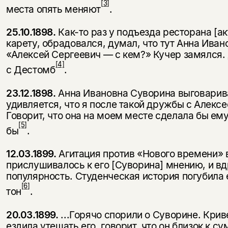
[3]
места опять меняют
.
25.10.1898.
Как-то раз у подъезда ресторана [а
карету, обрадовался, думал, что тут Анна Иван
«Алексей Сергеевич — с кем?» Кучер замялся. Д
[4]
с Дестомб
.
23.12.1898.
Анна Ивановна Суворина выговаривае
удивляется, что я после такой дружбы с Алекс
Говорит, что она на моем месте сделала бы ему
[5]
бы
.
12.03.1899.
Агитация против «Нового времени» в
прислушивалось к его [Суворина] мнению, и вд
популярность. Студенческая история погубила е
[6]
тон
.
20.03.1899.
...Горячо спорили о Суворине. Криве
ездила утешать его, говорит, что он близок к с