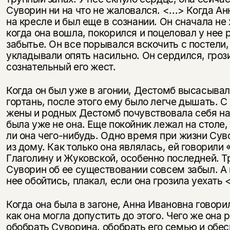
Суворин ни на что не жаловался. <...> Когда А
на кресле и был еще в сознании. Он сначала не 
когда она вошла, покорился и поцеловал у нее р
забытье. Он все порывался вскочить с постели, 
укладывали опять насильно. Он сер­дился, гроз
сознательный его жест.
Когда он был уже в агонии, Дестомб высасывала
гортань, после этого ему было легче дышать. 
жены и родных Дестомб почувствовала себя на 
была уже не она. Еще покойник лежал на столе, 
ли она чего-нибудь. Одно время при жизни Суво
из дому. Как только она являлась, ей говорили 
Глаголину и Жуков­ской, особенно последней. Т
Суворин об ее существовании совсем забыл. А 
нее обойтись, плакал, если она грозила уехать <
Когда она была в загоне, Анна Ивановна говори
как она могла допустить до этого. Чего же она
обобрать Суворина, обобрать его семью и обес