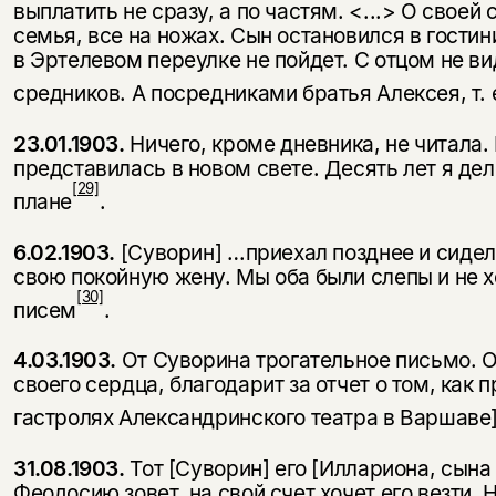
выплатить не сразу, а по частям. <...> О своей
семья, все на ножах. Сын остановился в гостини
в Эртелевом переулке не пойдет. С отцом не ви
средников. А посредниками братья Алексея, т. е
23.01.1903.
Ничего, кроме дневника, не читала
представилась в новом свете. Десять лет я де
[29]
плане
.
6.02.1903.
[Суворин] …приехал позднее и сидел
свою покойную жену. Мы оба были слепы и не х
[30]
писем
.
4.03.1903.
От Суворина трогательное письмо. Он
своего сердца, благодарит за отчет о том, как 
гастролях Александринского театра в Варшаве],
31.08.1903.
Тот [Суворин] его [Иллариона, сына
Феодосию зовет, на свой счет хочет его везти. 