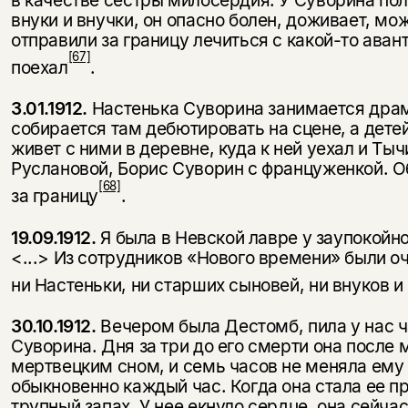
внуки и внучки, он опасно болен, доживает, мо
отправили за границу лечиться с какой-то авант
[67]
поехал
.
3.01.1912.
Настенька Суворина занимается дра
собирается там дебютировать на сцене, а дете
живет с ними в деревне, куда к ней уехал и Ты
Руслановой, Борис Суворин с француженкой. О
[68]
за границу
.
19.09.1912.
Я была в Невской лавре у заупокойн
<...> Из сотрудников «Нового времени» были оч
ни Настеньки, ни старших сыновей, ни внуков и
30.10.1912.
Вечером была Дестомб, пила у нас ч
Суворина. Дня за три до его смерти она после 
мертвецким сном, и семь часов не меняла ему
обыкновенно каждый час. Когда она стала ее п
трупный запах. У нее екнуло сердце, она сейча