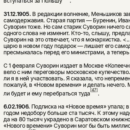
вступаться за Польшу
.
31.12.1905.
В редакции волнение, Меньшиков зав
самодержавия. Старая партия — Буренин, Иван
Суворин тоже. Но сам старик Суворин ничего слы
одного слова не изменит. Кто-то, слышу, предла
Суворин на это отвечает, что я монархистка. <
царю в новом году подарок — лишает его само
пресмыкалась перед его министрами, а теперь 
С 1 февраля Суворин издает в Москве «Копеечну
вело с ним переговоры московское купечество
ли я в ней участвовать. Я сказала, что непреме
пожалуй, в «Новом времени» и делать нечего. М
[47]
ли будет и ему перебраться туда
.
6.02.1906.
Подписка на «Новое время» упала; 
годом недобору больше ста тысяч. К этому надо
да на 80 тысяч украдено в Саратовском книжном
«Нового времени» Суворин мог бы быть миллион