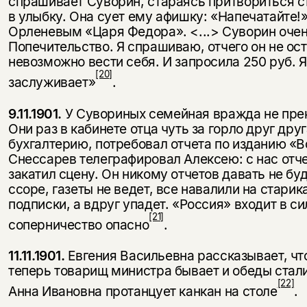
спрашивает Суворин, стараясь притвориться ст
в улыбку. Она сует ему афишку: «Напечатайте!» 
Орленевым «Царя Федора». <...> Суворин очень
Попечительство. Я спрашиваю, отчего он не ост
невозможно вести себя. И запросила 250 руб. Я 
[20]
заслуживает»
.
9.11.1901.
У Сувориных семейная вражда не пре
Они раз в кабинете отца чуть за горло друг друг
бухгалтерию, потребовал отчета по изданию «В
Снессарев телеграфировал Алексею: с нас отчет
закатил сцену. Он никому отчетов давать не буд
ссоре, газеты не ведет, все нава­лили на старик
подписки, а вдруг упадет. «Рос­сия» входит в с
[21]
соперничество опасно
.
11.11.1901.
Евгения Васильевна рассказывает, чт
теперь товарищ министра бывает и обеды стали
[22]
Анна Ивановна протанцует канкан на столе
.