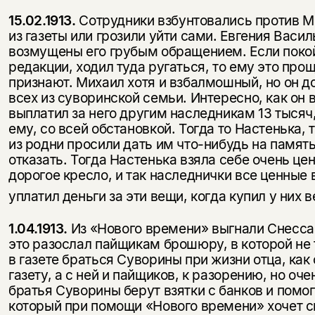
15.02.1913.
Сотрудники взбунтовались против Ми
из газеты или грозили уйти сами. Евгения Василь
возмущены его грубым обращением. Если поко
редакции, ходил туда ругаться, то ему это про
признают. Михаил хотя и взбалмошный, но он д
всех из суворинской семьи. Интересно, как он 
выплатил за него другим наследникам 13 тысяч
ему, со всей обстановкой. Тогда то Настенька, 
из родни просили дать им что-нибудь на память
отказать. Тогда Настенька взяла себе очень ц
дорогое кресло, и так наследнички все ценные
уплатил деньги за эти вещи, когда купил у них 
1.04.1913.
Из «Нового времени» выгнали Снессар
это разослал пайщикам брошюру, в которой не т
в газете браться Суворины при жизни отца, как
газету, а с ней и пайщиков, к разорению, но оч
братья Суворины берут взятки с банков и помо
который при помощи «Нового времени» хочет 