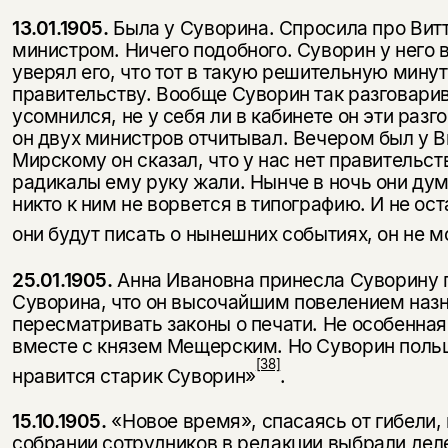
13.01.1905.
Была у Суворина. Спросила про Витте
министром. Ничего подобного. Суворин у него в
уверял его, что тот в такую решительную мину
правительству. Вообще Суворин так разговари
усомнился, не у себя ли в кабинете он эти раз
он двух министров отчитывал. Вечером был у В
Мирскому он сказал, что у нас нет правительств
радикалы ему руку жали. Нынче в ночь они ду
никто к ним не ворвется в типографию. И не ос
они будут писать о нынешних событиях, он не мо
25.01.1905.
Анна Ивановна принесла Суворину п
Суворина, что он высочайшим повелением назн
пересматривать законы о печати. Не особенная
вместе с князем Мещерским. Но Суворин польщ
[38]
нравится старик Суворин»
.
15.10.1905.
«Новое время», спасаясь от гибели,
собрании сотрудников в редакции выбрали деле