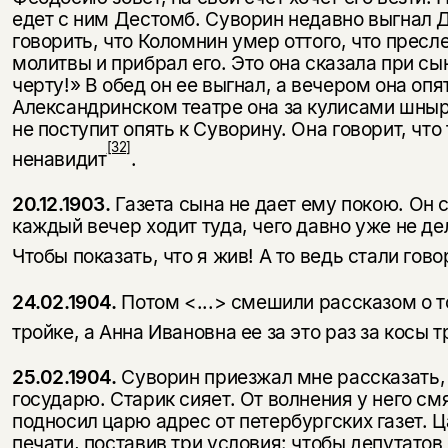
едет с ним Дестомб. Суворин недавно выгнал Д
говорить, что Коломнин умер оттого, что пресл
молитвы и прибрал его. Это она сказала при с
черту!» В обед он ее выгнал, а вечером она опят
Александринском театре она за кулисами шныря
не поступит опять к Суворину. Она говорит, что 
[32]
ненавидит
.
20.12.1903.
Газета сына не дает ему покою. Он с
каждый вечер ходит туда, чего давно уже не д
Чтобы показать, что я жив! А то ведь стали говор
24.02.1904.
Потом <...> смешили рассказом о т
тройке, а Анна Ивановна ее за это раз за косы 
25.02.1904.
Суворин приезжал мне рассказать,
государю. Старик сияет. От волнения у него с
подносил царю адрес от петербургских газет. Ц
печати, поставив три условия: чтобы депутатов