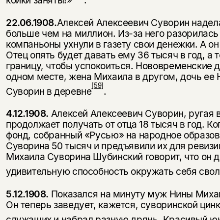
22.06.1908.
Алексей Алексеевич Суворин надел
больше чем на миллион. Из-за него разорилась
компаньоны ухнули в газету свои денежки. А он
Отец опять будет давать ему 36 тысяч в год, а 
границу, чтобы успокоиться. Нововременские д
одном месте, жена Михаила в другом, дочь ее Н
[59]
Суворин в деревне
.
4.12.1908.
Алексей Алексеевич Суворин, ругая в 
продолжает получать от отца 18 тысяч в год. Ко
фонд, собранный «Русью» на народное образов
Суворина 50 тысяч и предъявили их для ревизии
Михаила Суворина Шубинский говорит, что он д
удивительную способность окружать себя сво
5.12.1908.
Показался на минуту муж Нины Миха
Он теперь заведует, кажется, суворинской цинк
служащих и набрал разную дрянь. Красивый ю