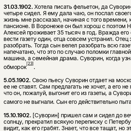
31.03.1902.
Хотела писать фельетон, да Сувори
четыре сидел. Я ему дала чаю, он послал своег
жизнь мне рассказал, начиная с того времени, 
пансионе. В Воронеже он был хорош с поэтом Ни
Алексей проживает 35 тысяч в год. Вражда его 
вести газету один, отца совсем устранил. Отец
разобрать. Тогда сын велел разо­брать всю газ
напечатано, что это по случаю поломки главно
машина, а семей­ная драма. Суворин, когда узн
[23]
обморок
.
5.05.1902.
Свою пьесу Суворин отдает на моско
ее не ставят. Сам предлагать не хочет, а его не 
что он, пожалуй, выгонит его из газеты, а Суво
самого не выгнали. Сын его действительно пы­т
15.10.1902.
[Суворин] пришел сам и сидел до ве
солнцу, прекратил всякую переписку с Петербур
видит, как его грабят. Знает, что все тащат, но э