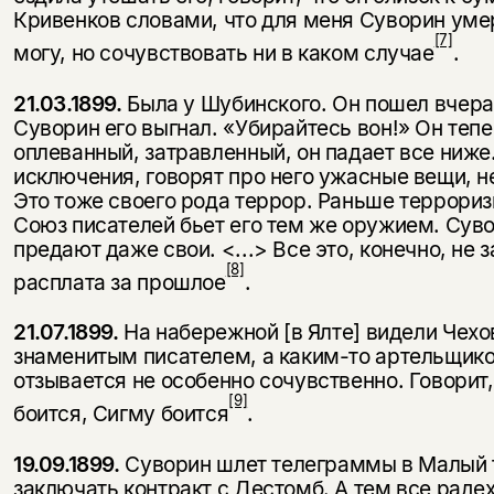
Кривенков словами, что для меня Суворин умер
[7]
могу, но сочувствовать ни в каком случае
.
21.03.1899.
Была у Шубинского. Он пошел вчера 
Суворин его выгнал. «Убирайтесь вон!» Он теп
оплеванный, затравленный, он падает все ниже.
исключения, говорят про него ужасные вещи, н
Это тоже своего рода террор. Раньше терро­ри
Союз писателей бьет его тем же оружием. Суво
предают даже свои. <...> Все это, конечно, не з
[8]
расплата за прошлое
.
21.07.1899.
На набережной [в Ялте] видели Чехов
знаменитым писателем, а каким-то артельщико
отзывается не особенно сочувственно. Говорит,
[9]
боится, Сигму боится
.
19.09.1899.
Суворин шлет телеграммы в Малый т
заключать контракт с Дестомб. А тем все радехон