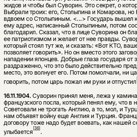
жидов и чтобы был Суворин. Это секрет, о кот
Выбрали троих: его, Столыпина и Комарова, но 
вдвоем со Столыпиным. <...> Государь вы­шел 
ему адрес, написанный Столыпиным, потом со
благодарил. Сказал, что в лице Суво­рина он бл
ее патриотизмом и желает от нее правды. Суво
который стоял тут же, и ска­зать: «Вот КТО, ва
позволяет говорить». Но он вместо этого загов
нападении японцев. Добрые глаза государя от 
раздраженно, что это было действительно преда
место, это волнует его. Потом помолчали, ни ц
говорить, потом царь пожал им руки и отпустил
16.11.1904.
Суворин принял меня, лежа у камина, 
французского посла, который пенял ему, что в
Советовали не трогать Англию, а то, мол, и Тур
нам объявят войну еще Англия и Турция. Фран­ци
договору тоже надо будет воевать, как нашей с
[36]
улыбается
.