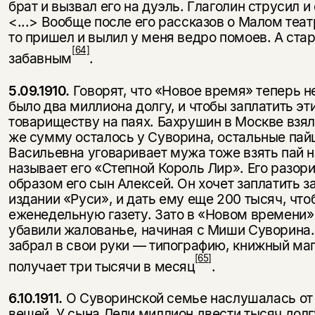
брат и вызвал его на дуэль. Глаголин струсил и
<...> Вообще после его рассказов о Малом театр
то пришел и вылил у меня ведро помоев. А стар
[64]
забавным
.
5.09.1910.
Говорят, что «Новое время» теперь н
было два миллиона долгу, и чтобы заплатить эти
товариществу на паях. Бахрушин в Москве взял 
же сумму осталось у Суворина, остальные пай
Васильевна уговаривает мужа тоже взять пай н
называет его «Степной Король Лир». Его разори
образом его сын Алексей. Он хочет заплатить з
издании «Руси», и дать ему еще 200 тысяч, что
еженедельную газету. Зато в «Новом времени»
убавили жалованье, начиная с Миши Суворина.
забрал в свои руки — типографию, книж­ный маг
[65]
получает три тысячи в месяц
.
6.10.1911.
О Суворинской семье наслушалась от 
вещей. У сына Лели миллион двести тысяч долг