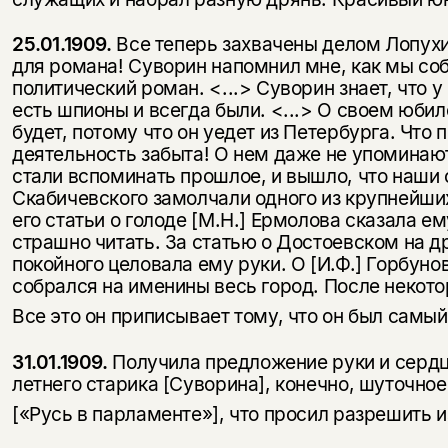
25.01.1909.
Все теперь захвачены делом Лопухин
для романа! Суворин напомнил мне, как мы соб
политический роман. <...> Суворин знает, что у
есть шпионы и всегда были. <...> О своем юбил
будет, потому что он уедет из Петербурга. Что 
деятельность забыта! О нем даже не упоминают
стали вспоминать прошлое, и вышло, что наши
Скабичевского замолчали одного из крупней­ши
его статьи о голоде [М.Н.] Ермолова сказала ему
страшно читать. За статью о Достоевском на д
покойного целовала ему руки. О [И.Ф.] Горбунов
собрался на именины весь город. После некото
Все это он приписывает тому, что он был самый
31.01.1909.
Получила предложение руки и сердц
летнего старика [Суворина], конечно, шуточно
[«Русь в парламенте»], что просил разрешить 