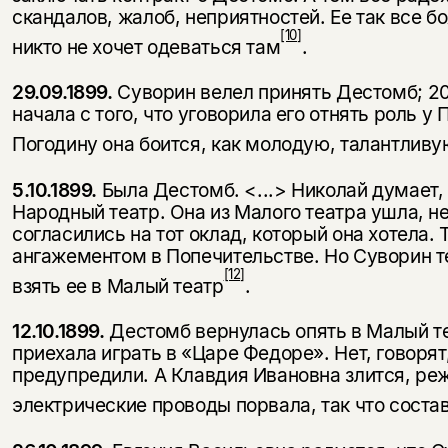
скандалов, жалоб, неприятностей. Ее так все бо
[10]
никто не хочет одеваться там
.
29.09.1899.
Суворин велел принять Дестомб; 20
начала с того, что уговорила его отнять роль у
Погодину она боится, как молодую, талантливу
5.10.1899.
Была Дестомб. <...> Николай думает, ч
Народный театр. Она из Малого театра ушла, не
согласились на тот оклад, который она хотела. 
ангажементом в Попечительстве. Но Суворин те
[12]
взять ее в Малый театр
.
12.10.1899.
Дестомб вернулась опять в Малый теа
приехала играть в «Царе Федоре». Нет, говорят
предупредили. А Клавдия Ивановна злится, ре
электрические проводы порвала, так что со­ста