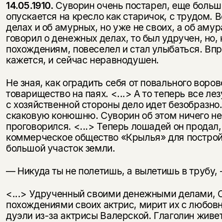
14.05.1910.
Суворин очень постарел, еще больше
опускается на кресло как старичок, с трудом. 
делах и об амурных, но уже не своих, а об амур
говорил о денежных делах, то был удручен, но
похождениям, повеселел и стал улыбаться. Вп
кажется, и сейчас неравнодушен.
Не зная, как оградить себя от повального воро
товарищество на паях. <...> А то теперь все лез
с хозяйственной стороны дело идет безобразно. <
скаковую конюшню. Суворин об этом ничего не 
проговорился. <...> Теперь лошадей он продал
коммерческое общество «Крылья» для постройк
большой участок земли.
— Никуда ты не полетишь, а вылетишь в трубу, 
<...> Удрученный своими денежными делами, 
похождениями своих актрис, мирит их с любовн
дуэли из-за актрисы Валерской. Глаголин живет 