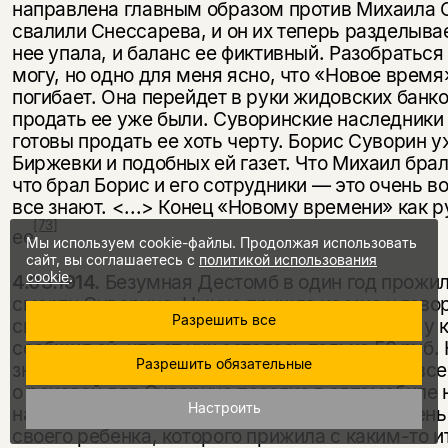
направлена главным образом против Михаила Су
свалили Снессарева, и он их теперь разделывает
нее упала, и баланс ее фиктивный. Разобраться
могу, но одно для меня ясно, что «Новое время
погибает. Она перейдет в руки жидовских банк
продать ее уже были. Суворинские наследники е
готовы продать ее хоть черту. Борис Суворин у
Биржевки и подобных ей газет. Что Михаил брал 
что брал Борис и его сотрудники — это очень в
все знают. <...> Конец «Но­вому времени» как 
[73]
ее
.
Мы используем cookie-файлы. Продолжая использовать
сайт, вы соглашаетесь с
политикой использования
cookie
.
4.03.1914.
Безумная Дестомб в один год прожила
смерти Суворина. Нынче пришла ко мне и гово
Разрешить все
сюрприз. Присяжный поверенный Алексеев, у ко
сообщил ей, что от них осталось только 50 руб.
Разрешить обязательные
знает. <...> Просто ее обобрали, она давала все
о роковой для Суворина поездке в ав­томобиле н
Настроить
началась опухоль в горле. С ним ехала Настен
своего ребенка, которого при­жила с каким-то 