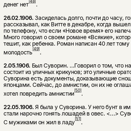
[48]
денег нет
.
26.02.1906.
Засиделась долго, почти до часу, г
рассказывал, как Витте в декабре, когда выше
по телефону, что если «Новое время» его напеча
Много говорил о своем романе «Всякие», котор
тешит, как ребенка. Роман написан 40 лет тому
[49]
молодость
.
2.05.1906.
Был Суворин. …Говорил о том, что на
состоит из уличных крикунов; это уличные орато
Суворина есть документы, доказывающие снош
японцами. Сейчас, до амнистии, он их не оглаша
[50]
хотел повредить амнистии
.
22.05.1906.
Я была у Суворина. У него бунт в и
стали нарочно гонять лошадей в овес. <...> Су
[51]
С мужиками он жил в ладу
.