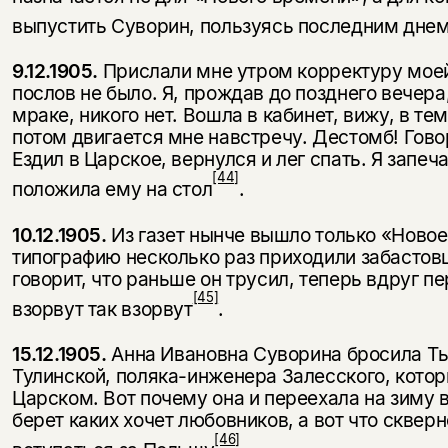
выпустить Суворин, пользуясь послед­ним днем
9.12.1905.
Прислали мне утром корректуру моей
послов не было. Я, прождав до позднего вечера
мраке, никого нет. Вошла в кабинет, вижу, в те
потом двигается мне навстречу. Дестомб! Говор
Ездил в Царское, вернулся и лег спать. Я запеч
[44]
положила ему на стол
.
10.12.1905.
Из газет нынче вышло только «Новое
типографию несколько раз приходили забастовщ
говорит, что раньше он трусил, теперь вдруг пер
[45]
взорвут так взорвут
.
15.12.1905.
Анна Ивановна Суворина бросила Ты
Тулинской, поляка-инженера Залесского, котор
Царском. Вот почему она и переехала на зиму в 
берет каких хочет любовников, а вот что сквер
[46]