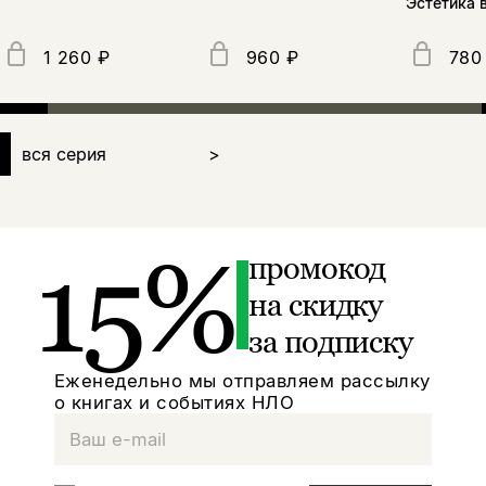
Эстетика 
1 260 ₽
960 ₽
780
вся серия
>
15%
промокод
на скидку
за подписку
Еженедельно мы отправляем рассылку
о книгах и событиях НЛО