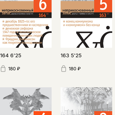
164 6'25
163 5'25
180 ₽
180 ₽
Этой книги временно
нет в продаже.
Подписка на рассылку