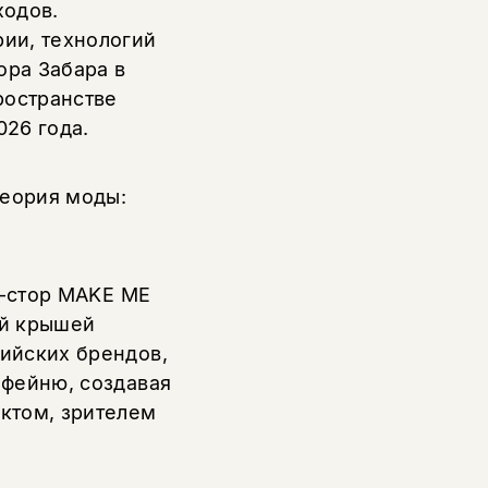
ходов.
ии, технологий
ра Забара в
ространстве
26 года.
еория моды:
-стор MAKE ME
ой крышей
ийских брендов,
офейню, создавая
ктом, зрителем