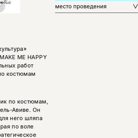
место проведения
культура»
р MAKE ME HAPPY
льных работ
по костюмам
ик по костюмам,
Тель-Авиве. Он
для него шляпа
рая по воле
ратегическое