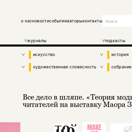
о нас
новости
события
авторы
контакты
журналы
подкасты
искусство
история
художественная словесность
собрание
Все дело в шляпе. «Теория мо
читателей на выставку Маора 