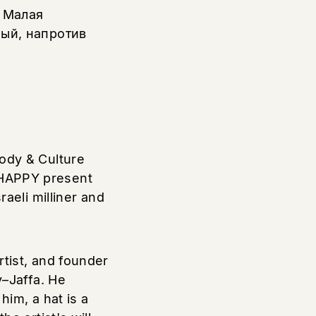
. Малая
ный, напротив
Body & Culture
 HAPPY present
raeli milliner and
rtist, and founder
v–Jaffa. He
 him, a hat is a