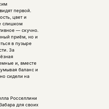
ким
видят первой.
ость, цвет и
бе слишком
тивное — скучно.
нный приём, но и
ться в пузыре
ти. За
ьёзная
емные и, вместе
думывая баланс и
но сидели на
елла Росселлини
Забара для своих