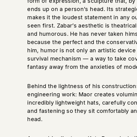
form of expression, a sculpture that, by t
ends up on a person’s head. Its strateg
makes it the loudest statement in any ou
seen first. Zabar’s aesthetic is theatrical
and humorous. He has never taken himse
because the perfect and the conservativ
him, humor is not only an artistic device
survival mechanism — a way to take cov
fantasy away from the anxieties of mod
Behind the lightness of his construction
engineering work: Maor creates volumi
incredibly lightweight hats, carefully co
and fastening so they sit comfortably a
head.