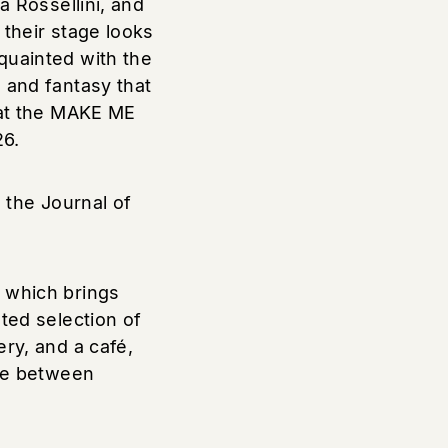
a Rossellini, and
 their stage looks
quainted with the
 and fantasy that
 at the MAKE ME
26.
the Journal of
which brings
ted selection of
ry, and a café,
gue between