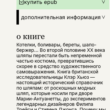
купить epub
дополнительная информация
о книге
Котелки, боливары, береты, шапо-
бержер... Во второй половине XX века
шляпы перестали быть непременной
частью костюма, превратившись
скорее в средство художественного
самовыражения. Книга британской
Этой книги временно
исследовательницы Клэр Хьюз —
нет в продаже.
Подписка на рассылку
настоящий исторический справочник
по шляпам: от роскошных модных
шляп, которые носили при дворе
Вы можете подписаться на
Раз в неделю мы отправляем рассылку
уведомления, и при поступлении книги
о книгах и событиях «НЛО».
Марии-Антуанетты, до экспериментов
на склад получить письмо на указанный
легендарных дизайнеров Филипа
За подписку дарим промокод на
электронный адрес.
Трейси и Стивена Джонса. Почему мы
скидку 15%