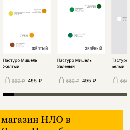
Пастуро Мишель
Пастуро Мишель
Пастуро
Желтый
Зеленый
Белый
495 ₽
495 ₽
660 ₽
660 ₽
660
магазин НЛО в