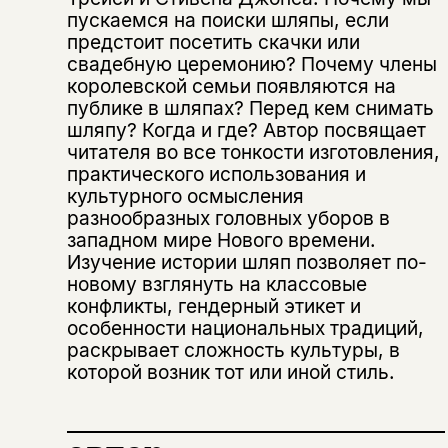
Эта книга
пускаемся на поиски шляпы, если
не предназначена для
предстоит посетить скачки или
несовершеннолетних
свадебную церемонию? Почему члены
королевской семьи появляются на
Скажите, пожалуйста,
публике в шляпах? Перед кем снимать
Я соглашаюсь с
Политикой конфиденциальности
вам уже исполнилось 18 лет?
Я соглашаюсь с
Политикой конфиденциальности
шляпу? Когда и где? Автор посвящает
читателя во все тонкости изготовления,
практического использования и
подписаться
да
подписаться
культурного осмысления
Поделиться
разнообразных головных уборов в
нет, вернуться назад
западном мире Нового времени.
Изучение истории шляп позволяет по-
новому взглянуть на классовые
конфликты, гендерный этикет и
Копировать
Вконтакте
Телеграм
Дзен
ссылку
особенности национальных традиций,
раскрывает сложность культуры, в
которой возник тот или иной стиль.