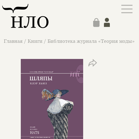
Главная
/
Книги
/
Библиотека журнала «Теория моды»