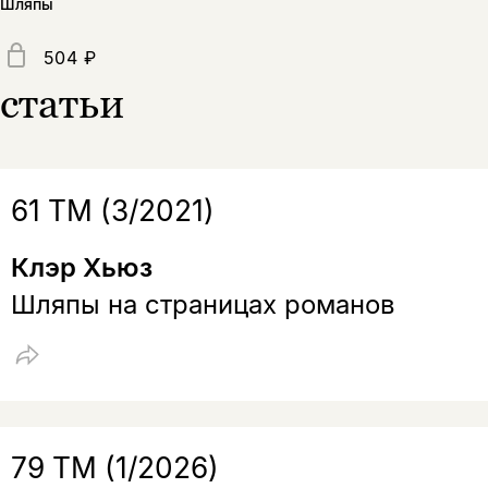
Шляпы
подписаться
да
подписаться
504 ₽
Поделиться
статьи
нет, вернуться назад
Копировать
Вконтакте
Телеграм
Дзен
ссылку
61 ТМ (3/2021)
Клэр Хьюз
Шляпы на страницах романов
79 ТМ (1/2026)