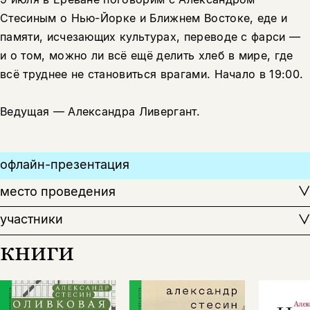
Стесиным о Нью-Йорке и Ближнем Востоке, еде и
памяти, исчезающих культурах, переводе с фарси —
и о том, можно ли всё ещё делить хлеб в мире, где
Этой книги временно
всё труднее не становиться врагами. Начало в 19:00.
нет в продаже.
Подписка на рассылку
Ведущая — Александра Ливергант.
Вы можете подписаться на
Раз в неделю мы отправляем рассылку
уведомления, и при поступлении книги
о книгах и событиях «НЛО».
на склад получить письмо на указанный
За подписку дарим промокод на
электронный адрес.
офлайн-презентация
Эта книга
скидку 15%
не предназначена для
место проведения
несовершеннолетних
участники
Скажите, пожалуйста,
книги
Я соглашаюсь с
Политикой конфиденциальности
вам уже исполнилось 18 лет?
Я соглашаюсь с
Политикой конфиденциальности
подписаться
да
подписаться