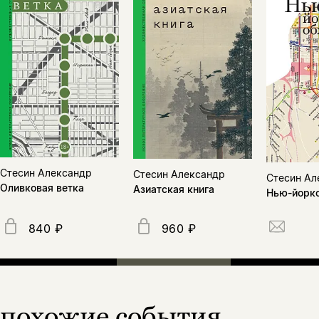
Поделиться
нет, вернуться назад
Копировать
Вконтакте
Телеграм
Дзен
ссылку
Стесин Александр
Стесин Александр
Стесин Ал
Оливковая ветка
Азиатская книга
Нью-йоркс
840 ₽
960 ₽
похожие события