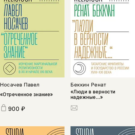
Носачев Павел
Беккин Ренат
«Люди в верности
«Отреченное знание»
надежные…»
900 ₽