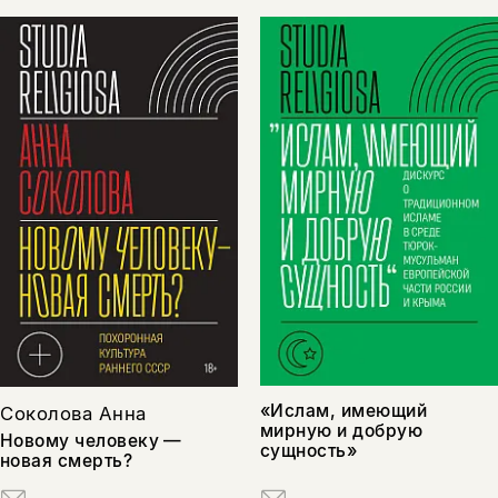
«Ислам, имеющий
Соколова Анна
мирную и добрую
Новому человеку —
сущность»
новая смерть?