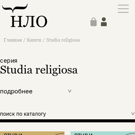
Главная
/
Книги
/
Studia religiosa
cерия
Studia religiosa
подробнее
поиск по каталогу