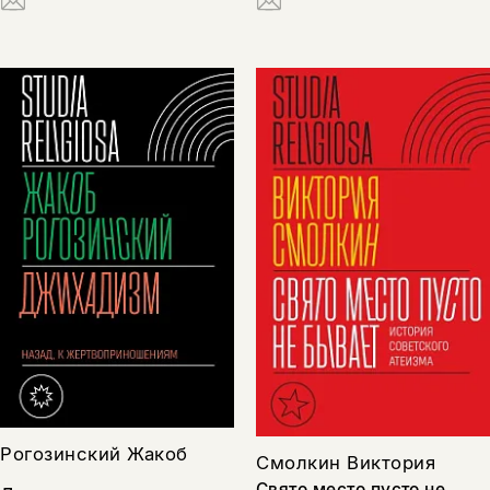
Рогозинский Жакоб
Смолкин Виктория
Свято место пусто не