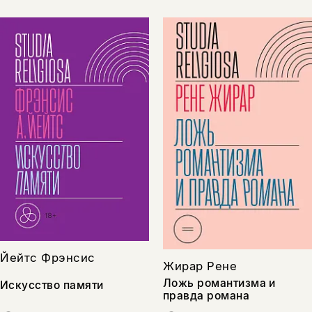
Йейтс Фрэнсис
Жирар Рене
Ложь романтизма и
Искусство памяти
правда романа