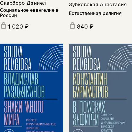
Скарборо Дэниел
Зубковская Анастасия
Социальное евангелие в
Естественная религия
России
1 020 ₽
840 ₽