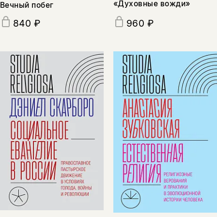
«Духовные вожди»
Вечный побег
840 ₽
960 ₽