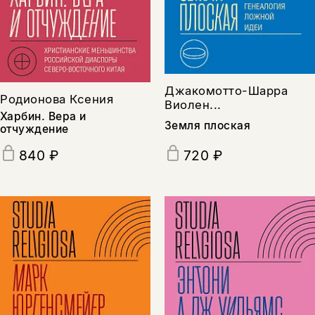
Джакомотто-Шарра
Родионова Ксения
Виолен...
Харбин. Вера и
Земля плоская
отчуждение
720 ₽
840 ₽