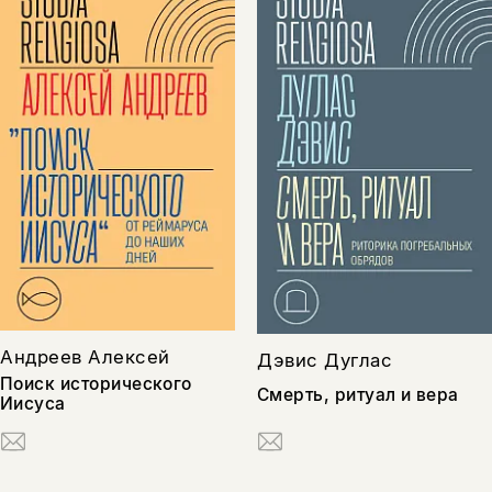
Андреев Алексей
Дэвис Дуглас
Поиск исторического
Смерть, ритуал и вера
Иисуса