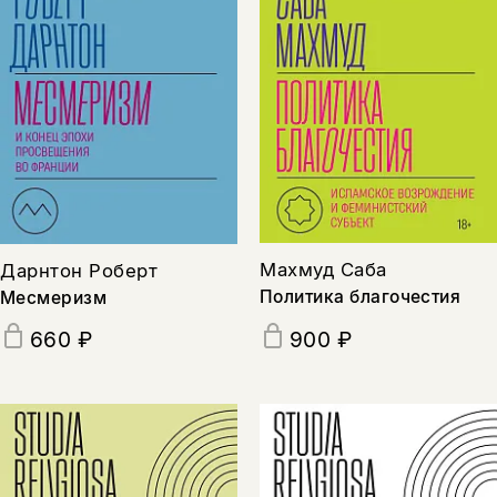
Махмуд Саба
Дарнтон Роберт
Политика благочестия
Месмеризм
660 ₽
900 ₽