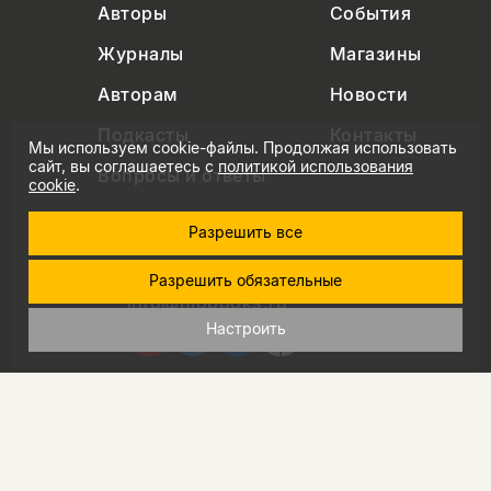
Авторы
События
Журналы
Магазины
Авторам
Новости
Подкасты
Контакты
Мы используем cookie-файлы. Продолжая использовать
сайт, вы соглашаетесь с
политикой использования
Вопросы и ответы
cookie
.
Разрешить все
+7 (495) 229-91-03
Разрешить обязательные
info@nlobooks.ru
Настроить
© Новое литературное обозрение. 2026
правила продажи товаров
политика в области персональных данных
политика использования cookie
согласие на обработку персональных данных