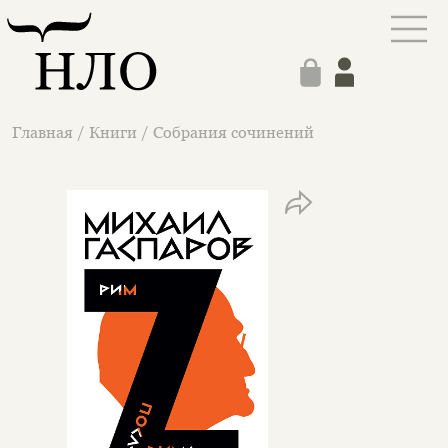
Главная
/
Книги
/
Собрания сочинений