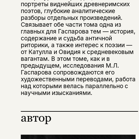
портреты виднейших древнеримских
поэтов, глубокие аналитические
разборы отдельных произведений.
Связывает обе части тома одна из
главных для Гаспарова тем — история,
содержание и судьба античной
риторики, а также интерес к поэзии —
от Катулла и Овидия к средневековым
вагантам. В этом томе, как и в
Этой книги временно
предыдущем, исследования М.Л.
нет в продаже.
Подписка на рассылку
Гаспарова сопровождаются его
художественными переводами, работа
над которыми велась параллельно с
Вы можете подписаться на
Раз в неделю мы отправляем рассылку
уведомления, и при поступлении книги
о книгах и событиях «НЛО».
научными изысканиями.
на склад получить письмо на указанный
За подписку дарим промокод на
электронный адрес.
Эта книга
скидку 15%
автор
не предназначена для
несовершеннолетних
Скажите, пожалуйста,