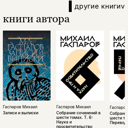
другие книги
v
книги автора
Гаспаров Михаил
Гаспаров Михаил
Гаспаро
Собрание сочинений в
Записи и выписки
Собрание
шести томах. Т. 6:
шести том
Наука и
Перевод
просветительство