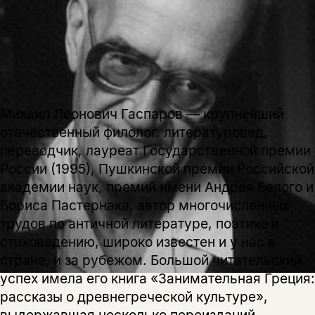
Михаил Леонович Гаспаров — крупнейший
отечественный филолог, литературовед,
переводчик, лауреат Государственной премии
России (1995), Пушкинской премии Российской
академии наук, премий имени Андрея Белого и
Бориса Пастернака, автор многочисленных
трудов по античной литературе, поэтике и
стиховедению, широко известен и у нас в
стране, и за рубежом. Большой читательский
успех имела его книга «Занимательная Греция:
рассказы о древнегреческой культуре»,
выдержавшая несколько переизданий.