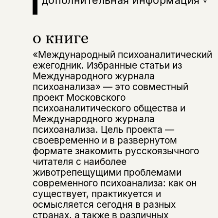
Этой книги временно
нет в продаже.
Подписка на рассылку
о книге
Вы можете подписаться на
Раз в неделю мы отправляем рассылку
уведомления, и при поступлении книги
о книгах и событиях «НЛО».
«Международный психоаналитический
на склад получить письмо на указанный
ежегодник. Избранные статьи из
За подписку дарим промокод на
электронный адрес.
Эта книга
скидку 15%
Международного журнала
психоанализа» — это совместный
не предназначена для
проект Московского
несовершеннолетних
психоаналитического общества и
Международного журнала
Скажите, пожалуйста,
психоанализа. Цель проекта —
Я соглашаюсь с
Политикой конфиденциальности
вам уже исполнилось 18 лет?
Я соглашаюсь с
Политикой конфиденциальности
своевременно и в развернутом
формате знакомить русскоязычного
читателя с наиболее
подписаться
да
подписаться
животрепещущими проблемами
Поделиться
современного психоанализа: как он
нет, вернуться назад
существует, практикуется и
осмысляется сегодня в разных
странах, а также в различных