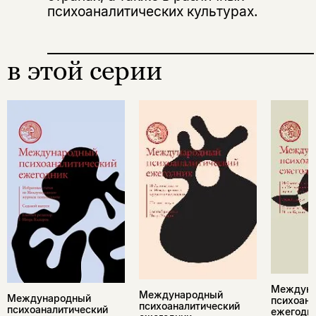
Копировать
Вконтакте
Телеграм
Дзен
психоаналитических культурах.
ссылку
в этой серии
Междун
Международный
Международный
психоана
психоаналитический
психоаналитический
ежегодн