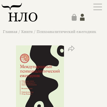
Главная
/
Книги
/
Психоаналитический ежегодник