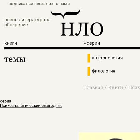
подписаться
связаться с нами
новое литературное
обозрение
книги
серии
темы
антропология
филология
Главная
/
Книги
/
Псих
серия
Психоаналитический ежегодник