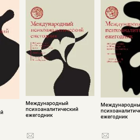
Международный
Международн
психоаналитический
психоаналитич
ий
ежегодник
ежегодник