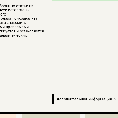
ранные статьи из
уск которого вы
ого
рнала психоанализа.
ате знакомить
ими проблемами
ктикуется и осмысляется
оаналитических
дополнительная информация