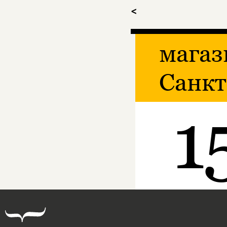
<
магаз
Санкт
1