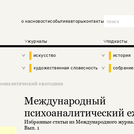
о нас
новости
события
авторы
контакты
журналы
подкасты
искусство
история
художественная словесность
собрание
оаналитический ежегодник
Международный
психоаналитический 
Избранные статьи из Международного журна
Вып. 1