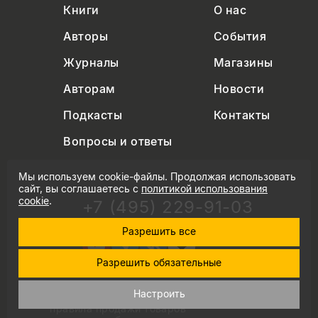
Книги
О нас
Авторы
События
Журналы
Магазины
Авторам
Новости
Подкасты
Контакты
Вопросы и ответы
Мы используем cookie-файлы. Продолжая использовать
сайт, вы соглашаетесь с
политикой использования
cookie
.
+7 (495) 229-91-03
info@nlobooks.ru
Разрешить все
Разрешить обязательные
Настроить
© Новое литературное обозрение. 2026
правила продажи товаров