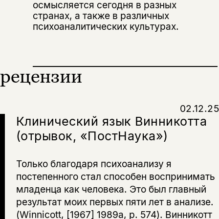
осмысляется сегодня в разных
несовершеннолетних
странах, а также в различных
психоаналитических культурах.
Скажите, пожалуйста,
Я соглашаюсь с
Политикой конфиденциальности
вам уже исполнилось 18 лет?
Я соглашаюсь с
Политикой конфиденциальности
подписаться
рецензии
да
подписаться
Поделиться
нет, вернуться назад
02.12.25
Клинический язык Винникотта
Копировать
Вконтакте
Телеграм
Дзен
(отрывок, «ПостНаука»)
ссылку
Только благодаря психоанализу я
постепенного стал способен воспринимать
младенца как человека. Это был главный
результат моих первых пяти лет в анализе.
(Winnicott, [1967] 1989a, p. 574). Винникотт