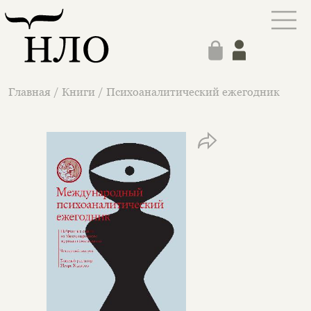
Главная
/
Книги
/
Психоаналитический ежегодник