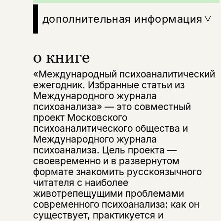
дополнительная информация
о книге
«Международный психоаналитический
ежегодник. Избранные статьи из
Международного журнала
психоанализа» — это совместный
проект Московского
Этой книги временно
психоаналитического общества и
Международного журнала
нет в продаже.
Подписка на рассылку
психоанализа. Цель проекта —
своевременно и в развернутом
Вы можете подписаться на
Раз в неделю мы отправляем рассылку
формате знакомить русскоязычного
уведомления, и при поступлении книги
о книгах и событиях «НЛО».
читателя с наиболее
на склад получить письмо на указанный
За подписку дарим промокод на
животрепещущими проблемами
электронный адрес.
Эта книга
скидку 15%
современного психоанализа: как он
не предназначена для
существует, практикуется и