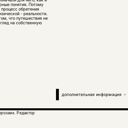
урные понятия. Потому
 процесс обретения
зической - реальности.
том, что путешествия не
згляд на собственную
дополнительная информация
прозаик. Редактор