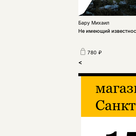
Бару Михаил
Не имеющий известно
780 ₽
<
магаз
Санкт