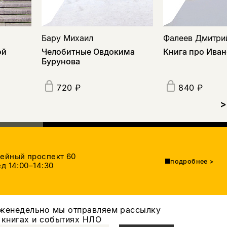
Бару Михаил
Фалеев Дмитри
ой
Челобитные Овдокима
Книга про Ива
Бурунова
720 ₽
840 ₽
>
тейный проспект 60
подробнее
>
д 14:00–14:30
женедельно мы отправляем рассылку
 книгах и событиях НЛО