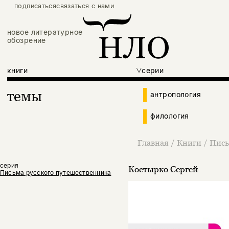
подписаться
связаться с нами
новое литературное
обозрение
книги
серии
темы
антропология
филология
Главная
/
Книги
/
Пись
серия
Костырко Сергей
Письма русского путешественника