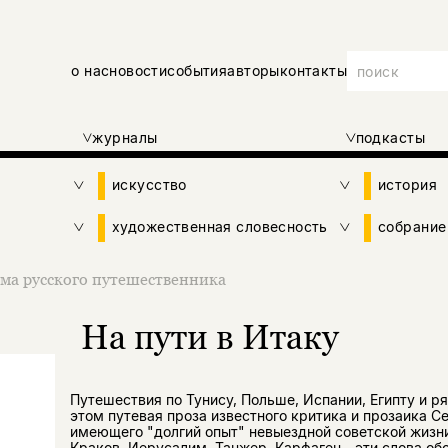
о нас
новости
события
авторы
контакты
журналы
подкасты
искусство
история
художественная словесность
собрание
ма русского путешественника
На пути в Итаку
Путешествия по Тунису, Польше, Испании, Египту и ря
этом путевая проза известного критика и прозаика С
имеющего "долгий опыт" невыездной советской жизни
Краков, Иерусалим, Танжер, Карфаген - эти слова обо