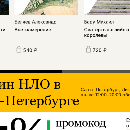
Беляев Александр
Бару Михаил
сти
Вьетнамерение
Скатерть английск
королевы
540 ₽
720 ₽
ин НЛО в
Санкт-Петербург, Ли
пн–вс 12:00–20:00
обе
-Петербурге
промокод
Е
о