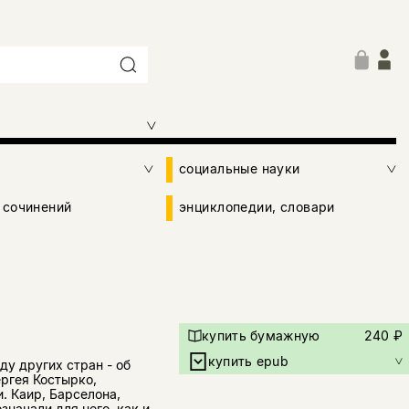
социальные науки
 сочинений
энциклопедии, словари
купить бумажную
240 ₽
купить epub
ду других стран - об
ергея Костырко,
. Каир, Барселона,
значали для него, как и