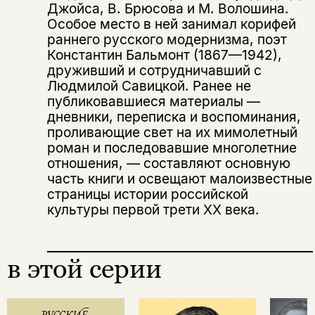
Джойса, В. Брюсова и М. Волошина.
подписаться
да
Особое место в ней занимал корифей
подписаться
Поделиться
раннего русского модернизма, поэт
нет, вернуться назад
Константин Бальмонт (1867—1942),
друживший и сотрудничавший с
Людмилой Савицкой. Ранее не
публиковавшиеся материалы —
Копировать
Вконтакте
Телеграм
Дзен
ссылку
дневники, переписка и воспоминания,
проливающие свет на их мимолетный
роман и последовавшие многолетние
отношения, — составляют основную
часть книги и освещают малоизвестные
страницы истории российской
культуры первой трети ХХ века.
в этой серии