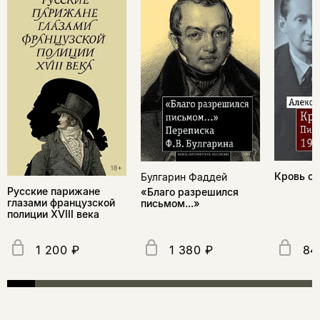
Кровь с
Булгарин Фаддей
Русские парижане
«Благо разрешился
глазами французской
письмом...»
полиции ХVIII века
1 200 ₽
1 380 ₽
84