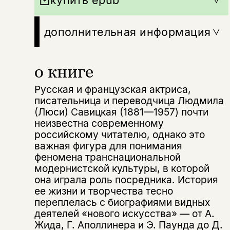
дополнительная информация
о книге
Этой книги временно
нет в продаже.
Подписка на рассылку
Русская и французская актриса,
писательница и переводчица Людмила
(Люси) Савицкая (1881—1957) почти
Вы можете подписаться на
Раз в неделю мы отправляем рассылку
неизвестна современному
уведомления, и при поступлении книги
о книгах и событиях «НЛО».
на склад получить письмо на указанный
российскому читателю, однако это
За подписку дарим промокод на
электронный адрес.
важная фигура для понимания
Эта книга
скидку 15%
феномена транснациональной
не предназначена для
модернистской культуры, в которой
несовершеннолетних
она играла роль посредника. История
ее жизни и творчества тесно
Скажите, пожалуйста,
переплелась с биографиями видных
Я соглашаюсь с
Политикой конфиденциальности
вам уже исполнилось 18 лет?
Я соглашаюсь с
Политикой конфиденциальности
деятелей «нового искусства» — от А.
Жида, Г. Аполлинера и Э. Паунда до Д.