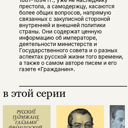
подписаться
да
подписаться
престола, а самодержцу, касаются
Поделиться
более общих вопросов, напрямую
нет, вернуться назад
связанных с закулисной стороной
внутренней и внешней политики
страны. Они содержат ценную
информацию об императоре,
Копировать
Вконтакте
Телеграм
Дзен
ссылку
деятельности министерств и
Государственного совета и о разных
аспектах русской жизни того времени,
а также о самом авторе писем и его
газете «Гражданин».
в этой серии