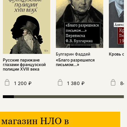
Кровь с
Булгарин Фаддей
Русские парижане
«Благо разрешился
глазами французской
письмом...»
полиции ХVIII века
1 200 ₽
1 380 ₽
84
магазин НЛО в