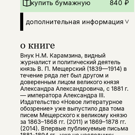
купить бумажную
840 ₽
дополнительная информация
Этой книги временно
о книге
нет в продаже.
Подписка на рассылку
Внук Н.М. Карамзина, видный
Вы можете подписаться на
журналист и политический деятель
Раз в неделю мы отправляем рассылку
уведомления, и при поступлении книги
о книгах и событиях «НЛО».
князь В. П. Мещерский (1839—1914) в
на склад получить письмо на указанный
течение ряда лет был другом и
За подписку дарим промокод на
электронный адрес.
доверенным лицом великого князя
Эта книга
скидку 15%
Александра Александровича, с 1881 г.
не предназначена для
— императора Александра III.
несовершеннолетних
Издательство «Новое литературное
обозрение» уже выпустило два тома
Скажите, пожалуйста,
писем Мещерского к великому князю
Я соглашаюсь с
Политикой конфиденциальности
вам уже исполнилось 18 лет?
Я соглашаюсь с
Политикой конфиденциальности
за 1863–1868 гг. (2011) и 1869–1878 гг.
(2014). Впервые публикуемые письма
1881–1894 гг., уже не наследнику