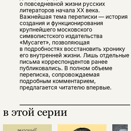
о повседневной жизни русских
подписаться
литераторов начала ХХ века.
да
подписаться
Важнейшая тема переписки — история
Поделиться
создания и функционирования
нет, вернуться назад
крупнейшего московского
символистского издательства
«Мусагет», позволяющая
Копировать
Вконтакте
Телеграм
Дзен
в подробностях восстановить хронику
ссылку
его внутренней жизни. Лишь отдельные
письма корреспондентов ранее
публиковались. В полном объеме
переписка, сопровождаемая
подробным комментарием,
предлагается читателю впервые.
в этой серии