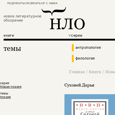
подписаться
связаться с нами
новое литературное
обозрение
книги
серии
темы
антропология
филология
Главная
/
Книги
/
Нова
серия
Суховей Дарья
Новая поэзия
темы
поэзия