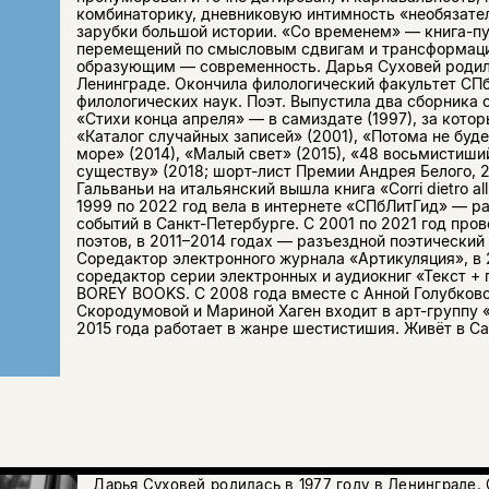
комбинаторику, дневниковую интимность «необязате
зарубки большой истории. «Со временем» — книга-пу
перемещений по смысловым сдвигам и трансформац
образующим — современность. Дарья Суховей родила
Ленинграде. Окончила филологический факультет СПб
филологических наук. Поэт. Выпустила два сборника 
«Стихи конца апреля» — в самиздате (1997), за кото
«Каталог случайных записей» (2001), «Потома не буде
море» (2014), «Малый свет» (2015), «48 восьмистиший
существу» (2018; шорт-лист Премии Андрея Белого, 2
Гальваньи на итальянский вышла книга «Corri dietro all’o
1999 по 2022 год вела в интернете «СПбЛитГид» — р
событий в Санкт-Петербурге. С 2001 по 2021 год про
поэтов, в 2011–2014 годах — разъездной поэтически
Соредактор электронного журнала «Артикуляция», в
соредактор серии электронных и аудиокниг «Текст + 
BOREY BOOKS. С 2008 года вместе с Анной Голубков
Скородумовой и Мариной Хаген входит в арт-группу 
2015 года работает в жанре шестистишия. Живёт в Са
Дарья Суховей родилась в 1977 году в Ленинграде.