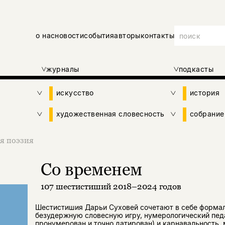
о нас
новости
события
авторы
контакты
журналы
подкасты
искусство
история
художественная словесность
собрание
я поэзия
Со временем
107 шестистиший 2018–2024 годов
Шестистишия Дарьи Суховей сочетают в себе формал
безудержную словесную игру, нумерологический пед
пронумерован и точно датирован) и карнавальность,