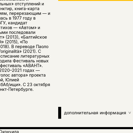
льных» отступлений и
нктир, книга-карта
иям, перерезающим — и
сь в 1977 году в
ГУ, кандидат
стихов — «Автом» и
рыми последовали
т» (2013), «Балтийское
» (2015), «По
018). В переводе Паоло
riginalità» (2021). С
асписание литературных
водила Фестиваль новых
й фестиваль «АВАНТ».
 2020–2021 годах —
голос автора» проекта
ой, Юлией
«бАб/ищи». С 23 октября
нкт-Петербурге.
дополнительная информация
 Окончила