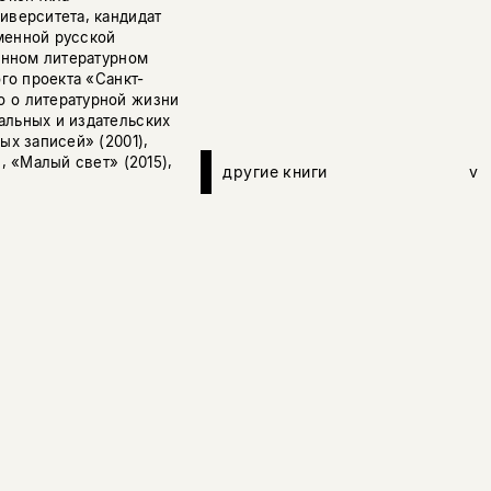
иверситета, кандидат
менной русской
венном литературном
ого проекта «Санкт-
о о литературной жизни
альных и издательских
ых записей» (2001),
, «Малый свет» (2015),
другие книги
v