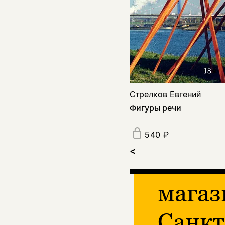
Стрелков Евгений
Фигуры речи
540 ₽
<
магаз
Санкт