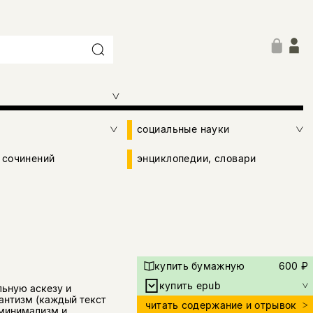
социальные науки
 сочинений
энциклопедии, словари
купить бумажную
600 ₽
купить epub
ьную аскезу и
антизм (каждый текст
читать содержание и отрывок
 минимализм и