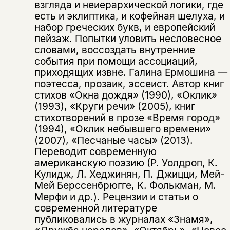
взгляда и неиерархической логики, где
есть и эклиптика, и кофейная шелуха, и
набор греческих букв, и европейский
пейзаж. Попытки уловить несловесное
словами, воссоздать внутренние
события при помощи ассоциаций,
приходящих извне. Галина Ермошина —
поэтесса, прозаик, эссеист. Автор книг
стихов «Окна дождя» (1990), «Оклик»
(1993), «Круги речи» (2005), книг
стихотворений в прозе «Время город»
(1994), «Оклик небывшего времени»
Этой книги временно
(2007), «Песчаные часы» (2013).
нет в продаже.
Подписка на рассылку
Переводит современную
американскую поэзию (Р. Уолдроп, К.
Вы можете подписаться на
Кулидж, Л. Хеджинян, П. Джицци, Мей-
Раз в неделю мы отправляем рассылку
уведомления, и при поступлении книги
о книгах и событиях «НЛО».
Мей Берссенбрюгге, К. Фолькман, М.
на склад получить письмо на указанный
Мерфи и др.). Рецензии и статьи о
За подписку дарим промокод на
электронный адрес.
современной литературе
Эта книга
скидку 15%
публиковались в журналах «Знамя»,
не предназначена для