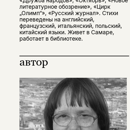
«Дружба народов», «Октябрь», «Новое
несовершеннолетних
литературное обозрение», «Цирк
„Олимп“», «Русский журнал». Стихи
Скажите, пожалуйста,
переведены на английский,
Я соглашаюсь с
Политикой конфиденциальности
вам уже исполнилось 18 лет?
Я соглашаюсь с
Политикой конфиденциальности
французский, итальянский, польский,
китайский языки. Живет в Самаре,
работает в библиотеке.
подписаться
да
подписаться
Поделиться
нет, вернуться назад
автор
Копировать
Вконтакте
Телеграм
Дзен
ссылку