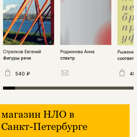
Стрелков Евгений
Родионова Анна
Рыженко
Фигуры речи
спектр
соответс
540 ₽
48
магазин НЛО в
Санкт-Петербурге