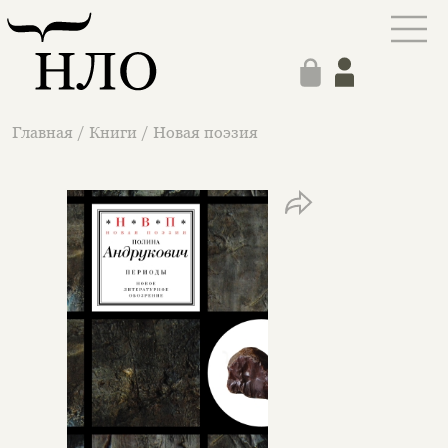
Главная
/
Книги
/
Новая поэзия