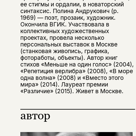
ее стигмы и ордалии, в новаторский
синтаксис. Полина Андрукович (р.
Этой книги временно
1969) — поэт, прозаик, художник.
нет в продаже.
Подписка на рассылку
Окончила ВГИК. Участвовала в
коллективных художественных
проектах, провела несколько
Вы можете подписаться на
Раз в неделю мы отправляем рассылку
персональных выставок в Москве
уведомления, и при поступлении книги
о книгах и событиях «НЛО».
на склад получить письмо на указанный
(станковая живопись, графика,
За подписку дарим промокод на
электронный адрес.
фотоработы, объекты). Автор книг
Эта книга
скидку 15%
стихов «Меньше на один голос» (2004),
не предназначена для
«Репетиция верлибра» (2008), «В море
несовершеннолетних
одна волна» (2008) и «Вместо этого
мира» (2014). Лауреат премии
«Различие» (2015). Живет в Москве.
Скажите, пожалуйста,
Я соглашаюсь с
Политикой конфиденциальности
вам уже исполнилось 18 лет?
Я соглашаюсь с
Политикой конфиденциальности
автор
подписаться
да
подписаться
Поделиться
нет, вернуться назад