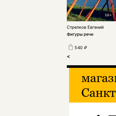
Стрелков Евгений
Фигуры речи
540 ₽
<
магаз
Санкт