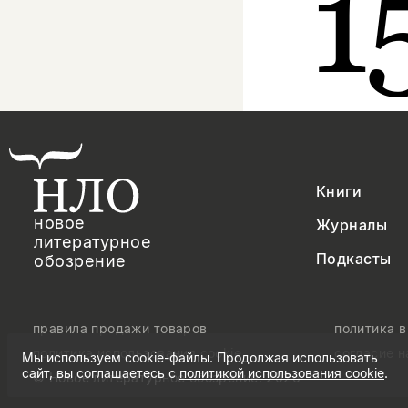
1
Книги
новое
Журналы
литературное
Подкасты
обозрение
правила продажи товаров
политика 
политика использования cookie
согласие 
Мы используем cookie-файлы. Продолжая использовать
сайт, вы соглашаетесь с
политикой использования cookie
.
© Новое литературное обозрение. 2026