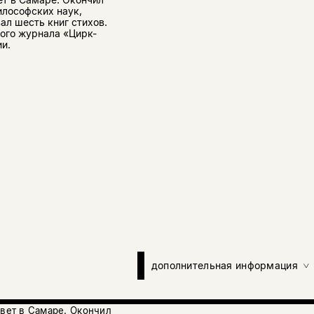
илософских наук,
ал шесть книг стихов.
ого журнала «Цирк-
и.
дополнительная информация
ивет в Самаре. Окончил