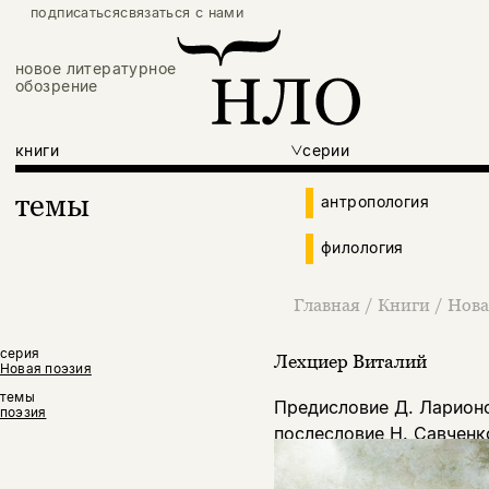
подписаться
связаться с нами
новое литературное
обозрение
книги
серии
темы
антропология
филология
Главная
/
Книги
/
Нова
серия
Лехциер Виталий
Новая поэзия
темы
Предисловие Д. Ларион
поэзия
послесловие Н. Савченк