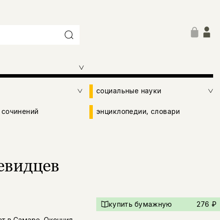
социальные науки
 сочинений
энциклопедии, словари
евидцев
купить бумажную
276 ₽
ет в Самаре. Окончил