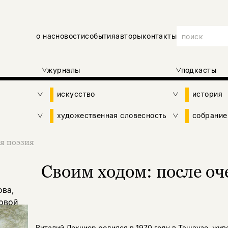
о нас
новости
события
авторы
контакты
журналы
подкасты
искусство
история
художественная словесность
собрание
я поэзия
Своим ходом: после оч
ова,
овой
Виталий Лехциер родился в 1970 году в Ташаузе, жив