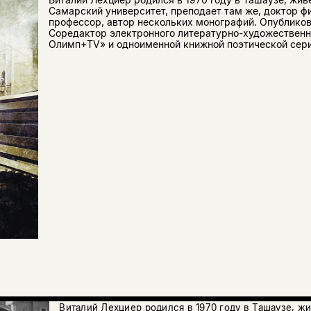
Самарский университет, преподает там же, доктор ф
профессор, автор нескольких монографий. Опубликов
Соредактор электронного литературно-художественн
Олимп+TV» и одноименной книжной поэтической сери
Виталий Лехциер родился в 1970 году в Ташаузе, ж