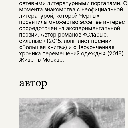
сетевыми литературными порталами. С
момента знакомства с неофициальной
литературой, которой Черных
посвятила множество эссе, ее интерес
сосредоточен на экспериментальной
Этой книги временно
поэзии. Автор романов «Слабые,
нет в продаже.
Подписка на рассылку
сильные» (2015, лонг-лист премии
«Большая книга») и «Неоконченная
хроника перемещений одежды» (2018).
Вы можете подписаться на
Раз в неделю мы отправляем рассылку
уведомления, и при поступлении книги
Живет в Москве.
о книгах и событиях «НЛО».
на склад получить письмо на указанный
За подписку дарим промокод на
электронный адрес.
Эта книга
скидку 15%
автор
не предназначена для
несовершеннолетних
Скажите, пожалуйста,
Я соглашаюсь с
Политикой конфиденциальности
вам уже исполнилось 18 лет?
Я соглашаюсь с
Политикой конфиденциальности
подписаться
да
подписаться