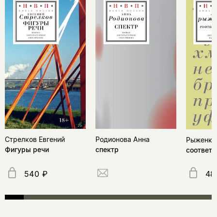
Стрелков Евгений
Родионова Анна
Рыженко
Фигуры речи
спектр
соответс
540 ₽
48