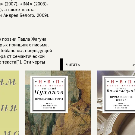
 (2007), «IN4» (2008),
), а также текста-
 Андрея Белого, 2009).
 поэзии Павла Жагуна,
орых принципах письма.
rteblanche», предыдущей
ора от семантической
 текста[1]. Эти черты
читать
>