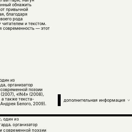
анный обнажить
 от привычной
ая, благодаря
воего рода
читателем и текстом.
бя современность — этот
в.
один из
да, организатор
 современной поэзии
(2007), «IN4» (2008),
, а также текста-
дополнительная информация
Андрея Белого, 2009).
, один из
арда, организатор
 и современной поэзии