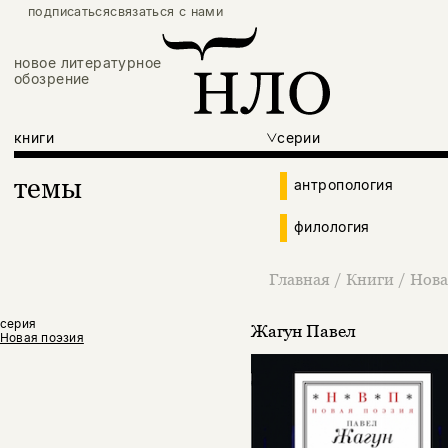
подписаться
связаться с нами
новое литературное
обозрение
книги
серии
темы
антропология
филология
Главная
/
Книги
/
Нова
серия
Жагун Павел
Новая поэзия