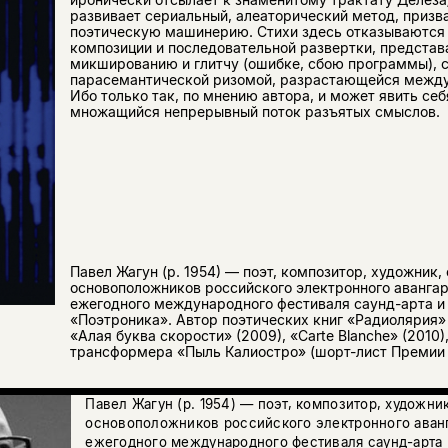
развивает сериальный, алеаторический метод, призв
поэтическую машинерию. Стихи здесь отказываются
композиции и последовательной развертки, представ
микшированию и глитчу (ошибке, сбою программы), с
парасемантической ризомой, разрастающейся между 
Ибо только так, по мнению автора, и может явить се
множащийся непрерывный поток разъятых смысло
Павел Жагун (р. 1954) — поэт, композитор, художник, 
основоположников российского электронного авангар
ежегодного международного фестиваля саунд-арта и
«Поэтроника». Автор поэтических книг «Радиолярия» 
«Алая буква скорости» (2009), «Carte Blanche» (2010)
трансформера «Пыль Калиостро» (шорт-лист Премии 
Павел Жагун (р. 1954) — поэт, композитор, художник
основоположников российского электронного аванг
ежегодного международного фестиваля саунд-арта