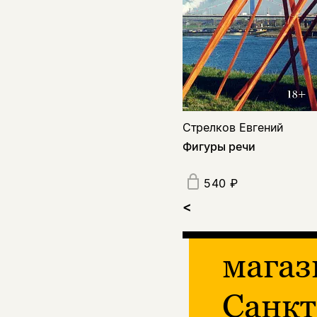
Стрелков Евгений
Фигуры речи
540 ₽
<
магаз
Санкт