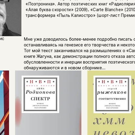
«Поэтроника». Автор поэтических книг «Радиолярия»
«Алая буква скорости» (2009), «Carte Blanche» (2010
трансформера «Пыль Калиостро» (шорт-лист Премии
ис
Мне уже доводилось более-менее подробно писать о
останавливаясь на генезисе его творчества и некот
Тот мой текст заканчивался на размышлениях о «Ca
книге Жагуна, как демонстрации полного отказа авт
обусловленности и инерции восприятия поэтического
обнаруживаются и в новом сборнике...