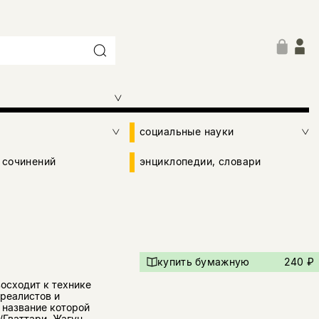
социальные науки
 сочинений
энциклопедии, словари
купить бумажную
240 ₽
осходит к технике
реалистов и
 название которой
/Гваттари, Жагун