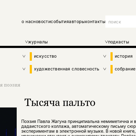
о нас
новости
события
авторы
контакты
журналы
подкасты
искусство
история
художественная словесность
собрание
я поэзия
Тысяча пальто
Поэзия Павла Жагуна принципиальна немиметична и в
дадаистского коллажа, автоматическому письму сюр
экспериментам в электронной музыке. В новой книге,
иронически отсылает к знаменитому трактату Делёза