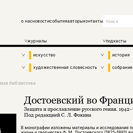
о нас
новости
события
авторы
контакты
журналы
подкасты
искусство
история
художественная словесность
собрание
ная библиотека
Достоевский во Франц
Защита и прославление русского гения. 1942
Под редакцией С. Л. Фокина
В монографии изложены материалы и исследования п
жизни и творчества Ф. М. Достоевского (1821–1881) в