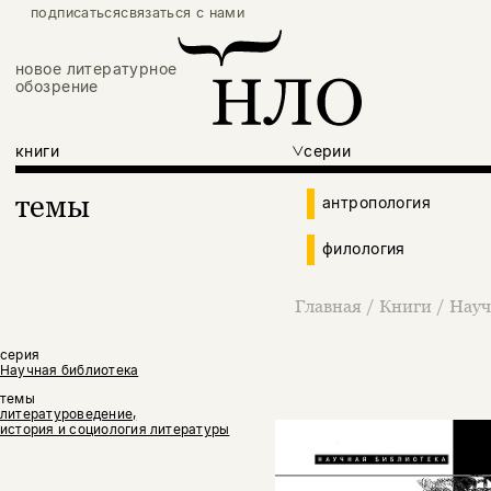
подписаться
связаться с нами
новое литературное
обозрение
книги
серии
темы
антропология
филология
Главная
/
Книги
/
Науч
серия
Научная библиотека
темы
литературоведение,
история и социология литературы