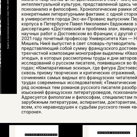
интеллектуальной культуре, представленной здесь ч
психоанализ и философию. Хронологические рамки о
конкретными литературными фактами: с одной сторон
в университете города Экс-ан-Прованс выпускник Пе
корпуса в Петербурге Павел Николаевич Евдокимов 
диссертацию «Достоевский и проблема зла», явившу
научных работ о Достоевском во Франции; с другой 
2021 году почетный профессор Университета Кан — 
Мишель Никё выпустил в свет словарь-путеводитель
представляющий собой сумму французского достоеве
трехчастной композиции монографии выделены «Ква
этюды», в которых рассмотрены труды и дни авторов
исследований о русском писателе, появившихся во Ф
годах; «Компаративные эскизы», где фигура Достоев
сквозь призму творческих и критических отражений,
сочинениях самых видных его французских читателей
трудах современных исследователей; «Тематические 
ряд основных тем романов русского писателя разобр
изысканий французских литературоведов, психоанали
Адресуется филологам и философам, специалистам п
зарубежным литературам, аспирантам, докторантам,
всем, кто неравнодушен к судьбам русского гения «
стороне».