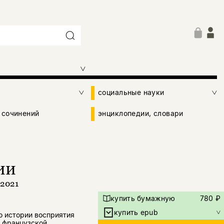
социальные науки
 сочинений
энциклопедии, словари
ии
–2021
купить бумажную
780 ₽
купить epub
о истории восприятия
о французской