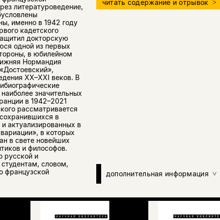
читать содержание и отрывок
ерез литературоведение,
бусловлены
ы, именно в 1942 году
рвого кадетского
защитил докторскую
юся одной из первых
стороны, в юбилейном
Нижняя Нормандия
 «Достоевский»,
дения XX–XXI веков. В
зибиографические
 наиболее значительных
ранции в 1942–2021
ского рассматривается
 сохранившихся в
 и актуализированных в
вариации», в которых
ан в свете новейших
тиков и философов.
о русской и
 студентам, словом,
во французской
дополнительная информация