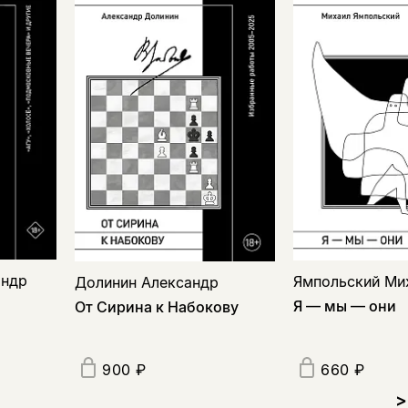
андр
Ямпольский Ми
Долинин Александр
Я — мы — они
От Сирина к Набокову
900 ₽
660 ₽
>