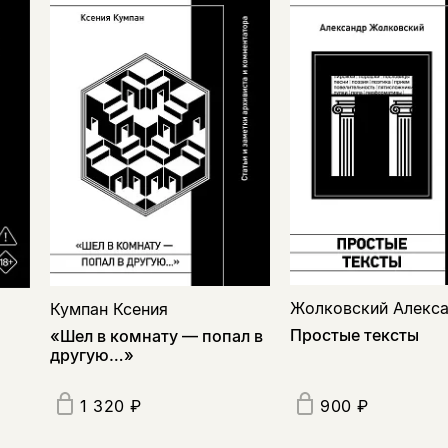
Жолковский Алекс
Кумпан Ксения
Простые тексты
«Шел в комнату — попал в
другую…»
1 320 ₽
900 ₽