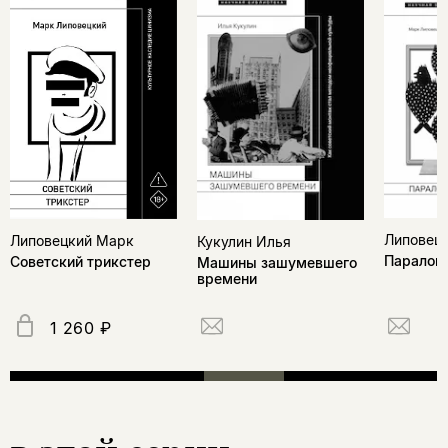
Липовец
Липовецкий Марк
Кукулин Илья
Паралог
Советский трикстер
Машины зашумевшего
времени
1 260 ₽