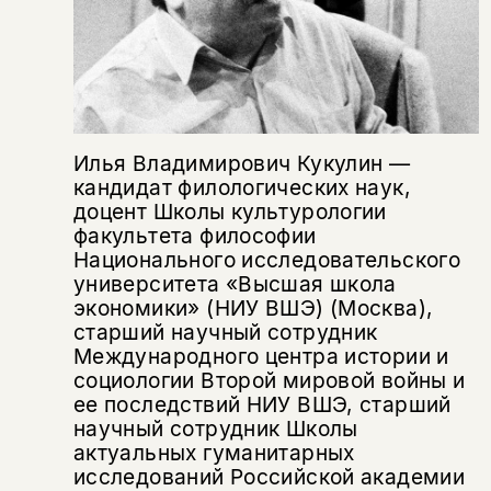
Илья Владимирович Кукулин —
кандидат филологических наук,
доцент Школы культурологии
факультета философии
Национального исследовательского
университета «Высшая школа
экономики» (НИУ ВШЭ) (Москва),
старший научный сотрудник
Международного центра истории и
Этой книги временно
социологии Второй мировой войны и
нет в продаже.
Подписка на рассылку
ее последствий НИУ ВШЭ, старший
научный сотрудник Школы
Вы можете подписаться на
Раз в неделю мы отправляем рассылку
актуальных гуманитарных
уведомления, и при поступлении книги
о книгах и событиях «НЛО».
исследований Российской академии
на склад получить письмо на указанный