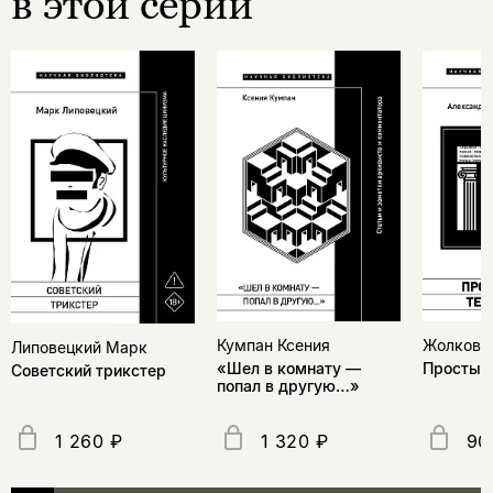
в этой серии
Жолковс
Кумпан Ксения
Липовецкий Марк
Простые
«Шел в комнату —
Советский трикстер
попал в другую…»
1 260 ₽
1 320 ₽
90