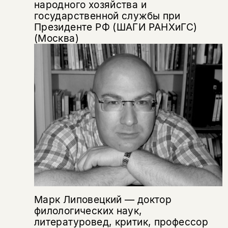
народного хозяйства и
За подписку дарим промокод на
электронный адрес.
Эта книга
государственной службы при
скидку 15%
Президенте РФ (ШАГИ РАНХиГС)
не предназначена для
(Москва)
несовершеннолетних
Скажите, пожалуйста,
Я соглашаюсь с
Политикой конфиденциальности
вам уже исполнилось 18 лет?
Я соглашаюсь с
Политикой конфиденциальности
подписаться
да
подписаться
Поделиться
нет, вернуться назад
Копировать
Вконтакте
Телеграм
Дзен
ссылку
Марк Липовецкий — доктор
филологических наук,
литературовед, критик, профессор