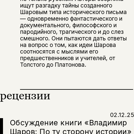
несовершеннолетних
ищут разгадку тайны созданного
Шаровым типа исторического письма
Скажите, пожалуйста,
Я соглашаюсь с
Политикой конфиденциальности
— одновременно фантастического и
вам уже исполнилось 18 лет?
Я соглашаюсь с
Политикой конфиденциальности
документального, философского и
пародийного, трагического и до слез
подписаться
смешного. Они пытаются дать ответы
да
подписаться
на вопрос о том, как идеи Шарова
Поделиться
соотносятся с мыслями его
нет, вернуться назад
предшественников и учителей, от
Толстого до Платонова.
Копировать
Вконтакте
Телеграм
Дзен
ссылку
рецензии
02.12.25
Обсуждение книги «Владимир
Шаров: По ту сторону истории»