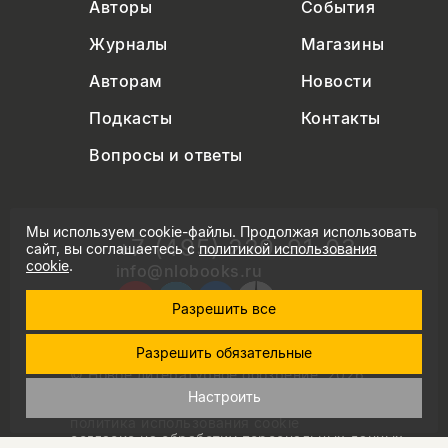
Авторы
События
Журналы
Магазины
Авторам
Новости
Подкасты
Контакты
Вопросы и ответы
Мы используем cookie-файлы. Продолжая использовать
+7 (495) 229-91-03
сайт, вы соглашаетесь с
политикой использования
cookie
.
info@nlobooks.ru
Разрешить все
Разрешить обязательные
© Новое литературное обозрение. 2026
правила продажи товаров
Настроить
политика в области персональных данных
политика использования cookie
согласие на обработку персональных данных