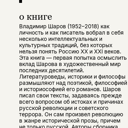
о книге
Владимир Шаров (1952–2018) как
личность и как писатель вобрал в себя
несколько интеллектуальных и
культурных традиций, без которых
нельзя понять Россию ХХ и XXI веков.
Эта книга — первая попытка осмыслить
вклад Шарова в художественный мир
Этой книги временно
последних десятилетий.
Литературоведы, историки и философы
нет в продаже.
Подписка на рассылку
размышляют над поэтикой, философией
и историософией его романов. Шаров
Вы можете подписаться на
Раз в неделю мы отправляем рассылку
писал свои тексты, задаваясь прежде
уведомления, и при поступлении книги
о книгах и событиях «НЛО».
всего вопросом об истоках и причинах
на склад получить письмо на указанный
За подписку дарим промокод на
русской революции и советского
электронный адрес.
Эта книга
скидку 15%
террора. Он сам произвел революцию
не предназначена для
в жанре исторической прозы, причем
не только русской. Авторы сборника