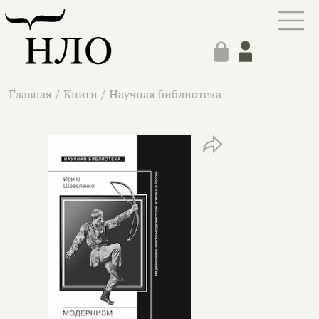
Главная
/
Книги
/
Научная библиотека