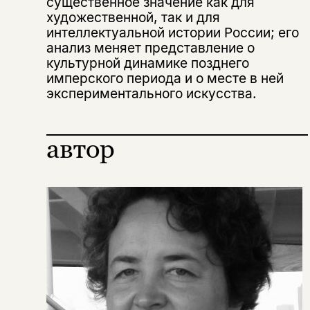
существенное значение как для
художественной, так и для
интеллектуальной истории России; его
анализ меняет представление о
культурной динамике позднего
имперского периода и о месте в ней
экспериментального искусства.
автор
Этой книги временно
нет в продаже.
Подписка на рассылку