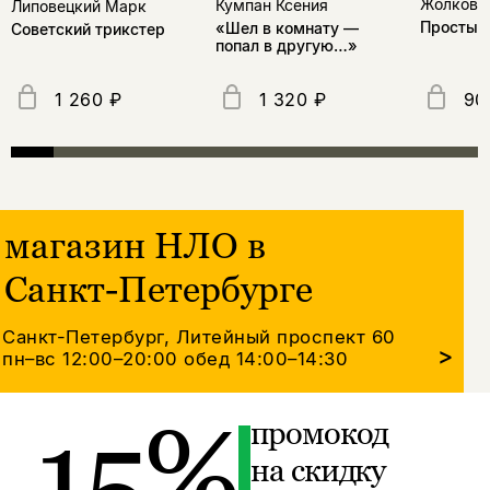
Жолковс
Кумпан Ксения
Липовецкий Марк
Простые
«Шел в комнату —
Советский трикстер
попал в другую…»
1 260 ₽
1 320 ₽
90
магазин НЛО в
Санкт-Петербурге
Санкт-Петербург, Литейный проспект 60
>
пн–вс 12:00–20:00
обед 14:00–14:30
15%
промокод
на скидку