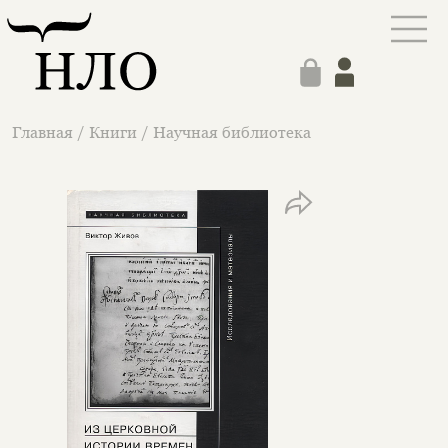
Главная
/
Книги
/
Научная библиотека