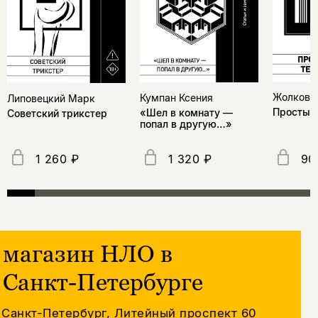
Жолковс
Кумпан Ксения
Липовецкий Марк
Простые
«Шел в комнату —
Советский трикстер
попал в другую…»
1 260 ₽
1 320 ₽
90
магазин НЛО в
Санкт-Петербурге
Санкт-Петербург, Литейный проспект 60