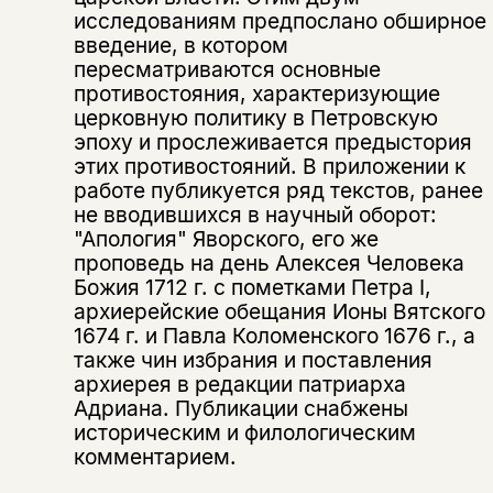
исследованиям предпослано обширное
введение, в котором
пересматриваются основные
противостояния, характеризующие
церковную политику в Петровскую
эпоху и прослеживается предыстория
этих противостояний. В приложении к
работе публикуется ряд текстов, ранее
не вводившихся в научный оборот:
"Апология" Яворского, его же
проповедь на день Алексея Человека
Божия 1712 г. с пометками Петра I,
Этой книги временно
архиерейские обещания Ионы Вятского
1674 г. и Павла Коломенского 1676 г., а
нет в продаже.
Подписка на рассылку
также чин избрания и поставления
архиерея в редакции патриарха
Вы можете подписаться на
Раз в неделю мы отправляем рассылку
Адриана. Публикации снабжены
уведомления, и при поступлении книги
о книгах и событиях «НЛО».
историческим и филологическим
на склад получить письмо на указанный
За подписку дарим промокод на
комментарием.
электронный адрес.
Эта книга
скидку 15%