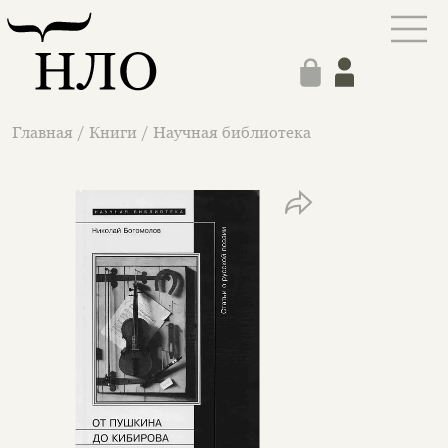
Главная
/
Книги
/
Научная библиотека