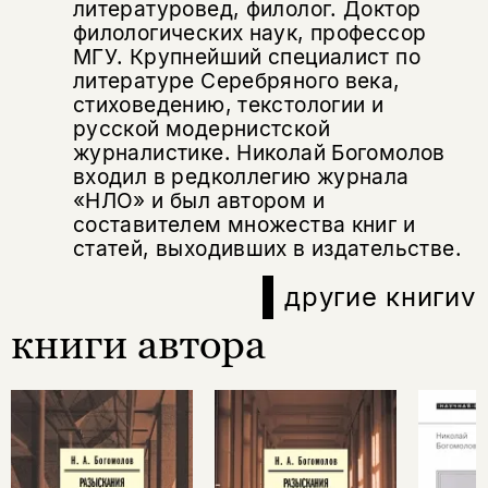
литературовед, филолог. Доктор
да
подписаться
филологических наук, профессор
Поделиться
МГУ. Крупнейший специалист по
нет, вернуться назад
литературе Серебряного века,
стиховедению, текстологии и
русской модернистской
Копировать
Вконтакте
Телеграм
Дзен
журналистике. Николай Богомолов
ссылку
входил в редколлегию журнала
«НЛО» и был автором и
составителем множества книг и
статей, выходивших в издательстве.
другие книги
v
книги автора