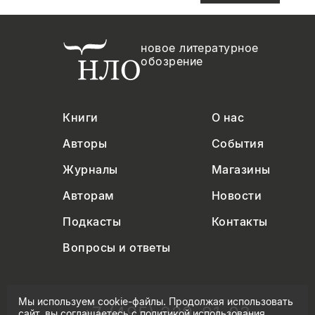
новое литературное
обозрение
Книги
О нас
Авторы
События
Журналы
Магазины
Авторам
Новости
Подкасты
Контакты
Вопросы и ответы
Мы используем cookie-файлы. Продолжая использовать
+7 (495) 229-91-03
сайт, вы соглашаетесь с
политикой использования