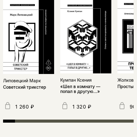
Жолковс
Кумпан Ксения
Липовецкий Марк
Простые
«Шел в комнату —
Советский трикстер
попал в другую…»
1 260 ₽
1 320 ₽
90