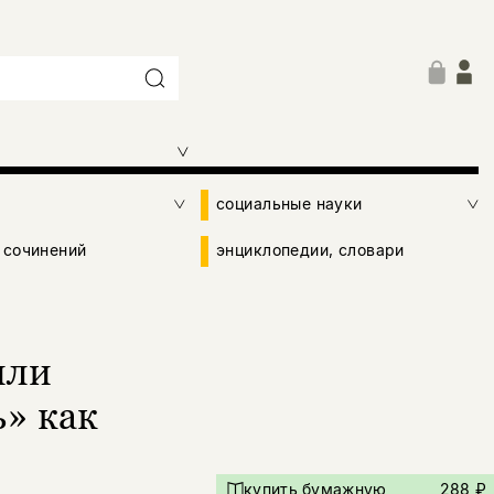
социальные науки
 сочинений
энциклопедии, словари
или
» как
купить бумажную
288 ₽