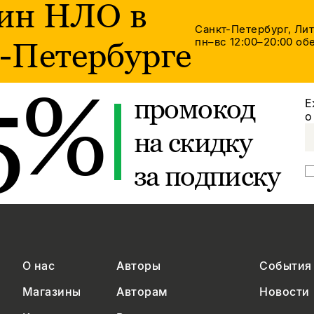
ин НЛО в
Санкт-Петербург, Ли
пн–вс 12:00–20:00
обе
-Петербурге
5%
промокод
Е
о
на скидку
за подписку
О нас
Авторы
События
Магазины
Авторам
Новости