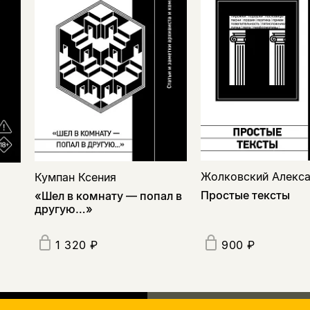
Жолковский Алекс
Кумпан Ксения
Простые тексты
«Шел в комнату — попал в
другую…»
1 320 ₽
900 ₽