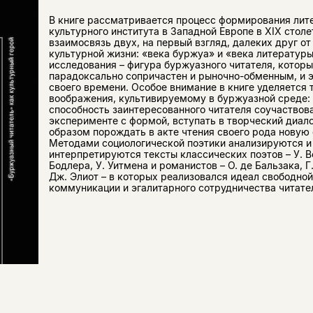
В книге рассматривается процесс формирования лит
культурного института в Западной Европе в XIX стол
взаимосвязь двух, на первый взгляд, далеких друг от
культурной жизни: «века буржуа» и «века литературы
исследования – фигура буржуазного читателя, которы
парадоксально сопричастен и рыночно-обменным, и 
своего времени. Особое внимание в книге уделяется 
воображения, культивируемому в буржуазной среде:
способность заинтересованного читателя соучаствов
эксперименте с формой, вступать в творческий диало
образом порождать в акте чтения своего рода новую 
Методами социологической поэтики анализируются и
интерпретируются тексты классических поэтов – У. Во
Бодлера, У. Уитмена и романистов – О. де Бальзака, Г
Дж. Элиот – в которых реализовался идеал свободной
коммуникации и эгалитарного сотрудничества читател