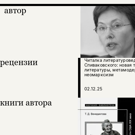
автор
рецензии
Читалка литературове
Спиваковского: новая 
литературы, метамоде
неомарксизм
02.12.25
книги автора