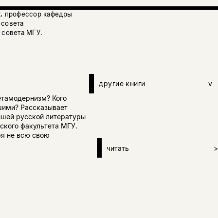
к, профессор кафедры
 совета
 совета МГУ.
другие книги
v
етамодернизм? Кого
шими? Рассказывает
йшей русской литературы
ского факультета МГУ.
ря не всю свою
читать
>