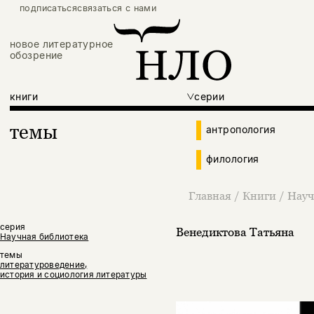
подписаться
связаться с нами
новое литературное
обозрение
книги
серии
темы
антропология
филология
Главная
/
Книги
/
Науч
серия
Венедиктова Татьяна
Научная библиотека
темы
литературоведение,
история и социология литературы