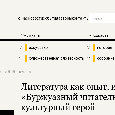
о нас
новости
события
авторы
контакты
журналы
подкасты
искусство
история
художественная словесность
собрание
ная библиотека
Литература как опыт, 
«Буржуазный читатель
культурный герой