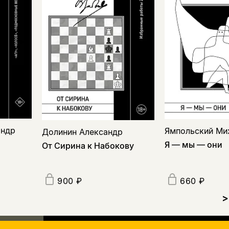
андр
Ямпольский Ми
Долинин Александр
Я — мы — они
От Сирина к Набокову
900 ₽
660 ₽
>