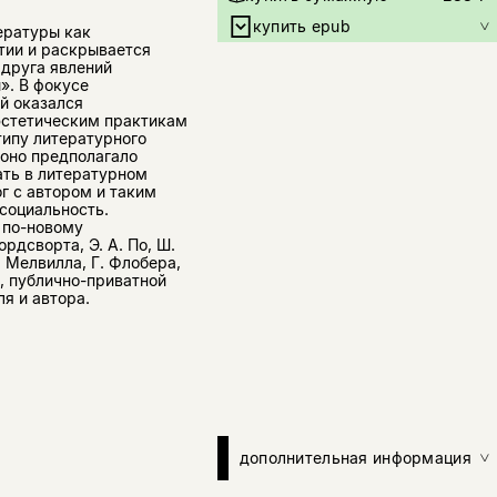
купить epub
ературы как
етии и раскрывается
 друга явлений
». В фокусе
й оказался
эстетическим практикам
типу литературного
 оно предполагало
ать в литературном
г с автором и таким
социальность.
 по-новому
рдсворта, Э. А. По, Ш.
. Мелвилла, Г. Флобера,
, публично-приватной
я и автора.
дополнительная информация