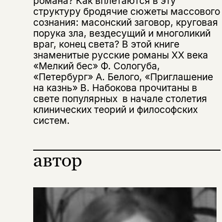
романа? Как вплетаются в эту
структуру бродячие сюжеты массового
сознания: масонский заговор, круговая
порука зла, вездесущий и многоликий
враг, конец света? В этой книге
знаменитые русские романы ХХ века
«Мелкий бес» Ф. Сологуба,
«Петербург» А. Белого, «Приглашение
на казнь» В. Набокова прочитаны в
Этой книги временно
свете популярных в начале столетия
клинических теорий и философских
нет в продаже.
Подписка на рассылку
систем.
Вы можете подписаться на
Раз в неделю мы отправляем рассылку
уведомления, и при поступлении книги
о книгах и событиях «НЛО».
автор
на склад получить письмо на указанный
За подписку дарим промокод на
электронный адрес.
Эта книга
скидку 15%
не предназначена для
несовершеннолетних