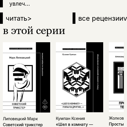
увлеч...
читать
>
все рецензии
v
в этой серии
Жолковс
Кумпан Ксения
Липовецкий Марк
Простые
«Шел в комнату —
Советский трикстер