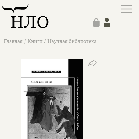
Главная
/
Книги
/
Научная библиотека