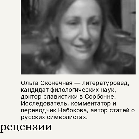
Скажите, пожалуйста,
Я соглашаюсь с
Политикой конфиденциальности
вам уже исполнилось 18 лет?
Я соглашаюсь с
Политикой конфиденциальности
подписаться
да
подписаться
Поделиться
нет, вернуться назад
Копировать
Вконтакте
Телеграм
Дзен
ссылку
Ольга Сконечная — литературовед,
кандидат филологических наук,
доктор славистики в Сорбонне.
Исследователь, комментатор и
переводчик Набокова, автор статей о
русских символистах.
рецензии