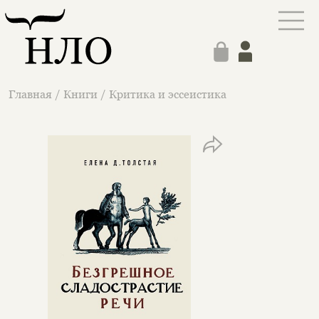
Главная
/
Книги
/
Критика и эссеистика