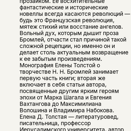
прозаиком. Ее восхитительные
фантастические и исторические
новеллы всегда касаются революций —
будь это Французская революция,
мятеж стихий или восстание ангелов.
Вольный дух, которым дышит проза
Бромлей, отчасти стал причиной такой
сложной рецепции, но именно он и
делает столь актуальным возвращение
к ее забытым произведениям.
Монография Елены Толстой о
творчестве Н. Н. Бромлей занимает
первую часть книги; вторая же
включает в себя статьи автора,
посвященные другим ярким героям
эпохи от Марка Шагала и Евгения
Вахтангова до Максимилиана
Волошина и Владимира Набокова.
Елена Д. Толстая — литературовед,
Этой книги временно
писательница, профессор
Иерусалимского университета, автор