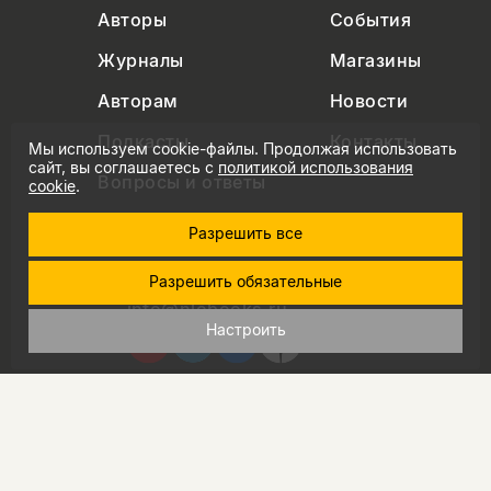
Авторы
События
Журналы
Магазины
Авторам
Новости
Подкасты
Контакты
Мы используем cookie-файлы. Продолжая использовать
сайт, вы соглашаетесь с
политикой использования
Вопросы и ответы
cookie
.
Разрешить все
+7 (495) 229-91-03
Разрешить обязательные
info@nlobooks.ru
Настроить
© Новое литературное обозрение. 2026
правила продажи товаров
политика в области персональных данных
политика использования cookie