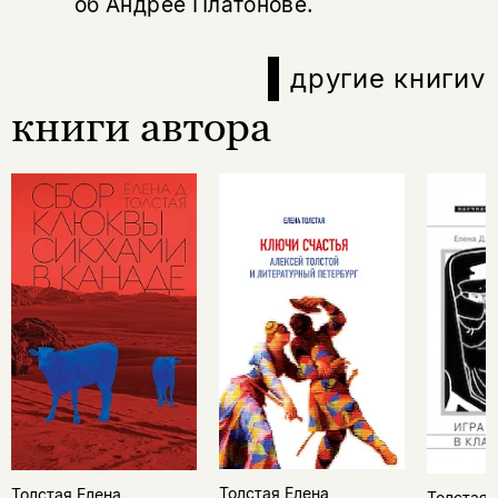
об Андрее Платонове.
другие книги
v
книги автора
Толстая Елена
Толстая Елена
Толстая 