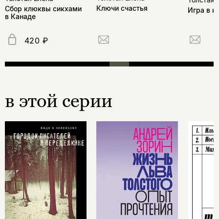
Ключи счастья
Сбор клюквы сикхами
Игра в к
в Канаде
420 ₽
в этой серии