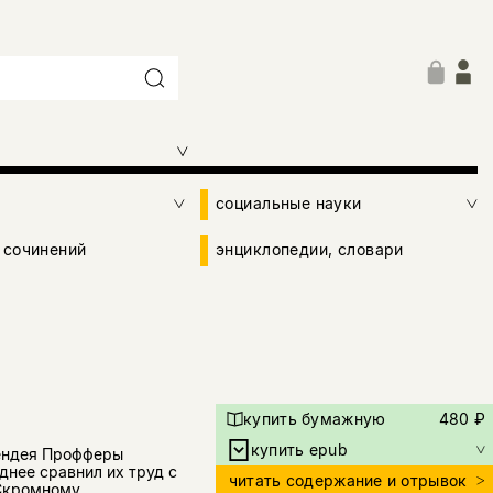
социальные науки
 сочинений
энциклопедии, словари
купить бумажную
480 ₽
купить epub
лендея Профферы
днее сравнил их труд с
читать содержание и отрывок
 Скромному