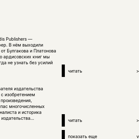
is Publishers —
фер. В нём выходили
 от Булгакова и Платонова
о ардисовских книг мы
гда не узнать без усилий
читать
>
вателя издательства
 с изобретением
 произведения,
спас многочисленных
рналиста и историка
издательства...
читать
>
показать еще
v