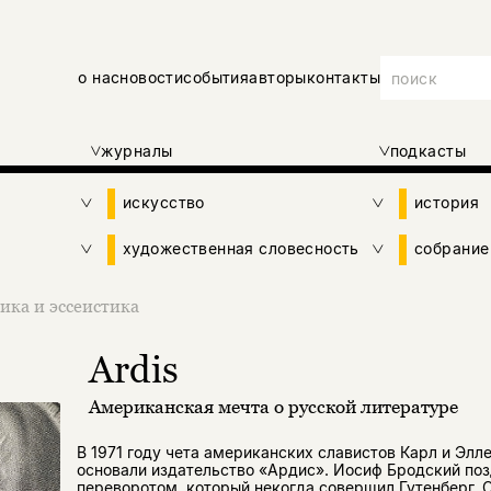
о нас
новости
события
авторы
контакты
журналы
подкасты
искусство
история
художественная словесность
собрание
ика и эссеистика
Ardis
Американская мечта о русской литературе
В 1971 году чета американских славистов Карл и Эл
основали издательство «Ардис». Иосиф Бродский поз
переворотом, который некогда совершил Гутенберг.