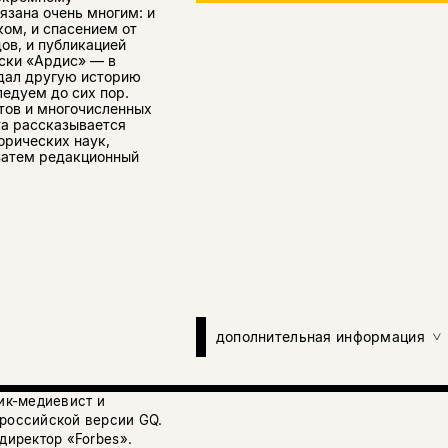
язана очень многим: и
ом, и спасением от
ов, и публикацией
ски «Ардис» — в
дал другую историю
ледуем до сих пор.
тов и многочисленных
та рассказывается
орических наук,
 затем редакционный
дополнительная информация
рик-медиевист и
 российской версии GQ.
директор «Forbes».