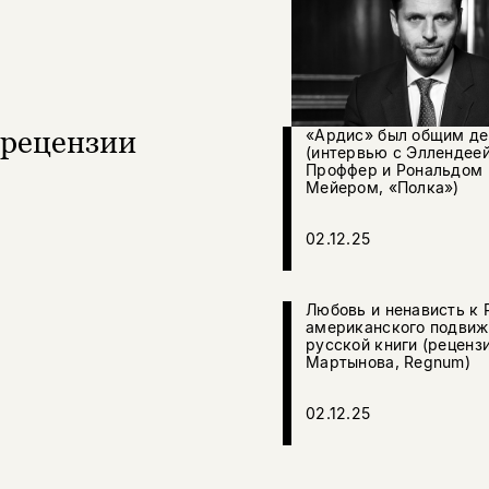
рецензии
«Ардис» был общим д
(интервью с Эллендее
Проффер и Рональдом
Мейером, «Полка»)
02.12.25
Любовь и ненависть к 
американского подвиж
русской книги (реценз
Мартынова, Regnum)
02.12.25