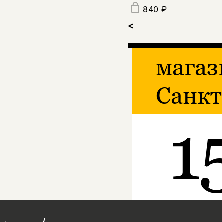
840 ₽
<
магаз
Санкт
1