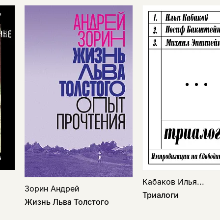
Кабаков Илья...
Зорин Андрей
Триалоги
Жизнь Льва Толстого