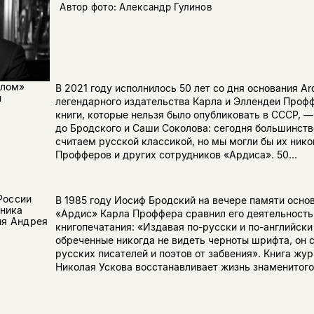
Автор фото: Александр Гулинов
елом»
В 2021 году исполнилось 50 лет со дня основания Ard
й
легендарного издательства Карла и Эллендеи Проф
книги, которые нельзя было опубликовать в СССР, —
до Бродского и Саши Соколова: сегодня большинств
считаем русской классикой, но мы могли бы их нико
Профферов и других сотрудников «Ардиса». 50...
России
В 1985 году Иосиф Бродский на вечере памяти осно
ника
«Ардис» Карла Проффера сравнил его деятельность
ия Андрея
книгопечатания: «Издавая по-русски и по-английски
обреченные никогда не видеть черноты шрифта, он 
русских писателей и поэтов от забвения». Книга жу
Николая Ускова восстанавливает жизнь знаменитого 