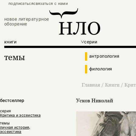
подписаться
связаться с нами
новое литературное
обозрение
книги
серии
темы
антропология
филология
Главная
/
Книги
/
Крит
Усков Николай
бестселлер
серия
Критика и эссеистика
темы
личная история,
эссеистика