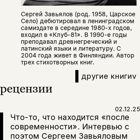
Сергей Завьялов (род. 1958, Царское
Село) дебютировал в ленинградском
самиздате в середине 1980-х годов,
входил в «Клуб-81». В 1990-е годы
преподавал древнегреческий и
Этой книги временно
латинский языки и литературу. С
2004 года живет в Финляндии. Автор
нет в продаже.
Подписка на рассылку
трех стихотворных книг.
Вы можете подписаться на
Раз в неделю мы отправляем рассылку
другие книги
v
уведомления, и при поступлении книги
о книгах и событиях «НЛО».
на склад получить письмо на указанный
рецензии
За подписку дарим промокод на
электронный адрес.
Эта книга
скидку 15%
не предназначена для
02.12.25
несовершеннолетних
Что-то, что находится «после
Скажите, пожалуйста,
современности». Интервью с
Я соглашаюсь с
Политикой конфиденциальности
вам уже исполнилось 18 лет?
Я соглашаюсь с
Политикой конфиденциальности
поэтом Сергеем Завьяловым