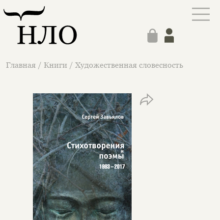
Главная
/
Книги
/
Художественная словесность