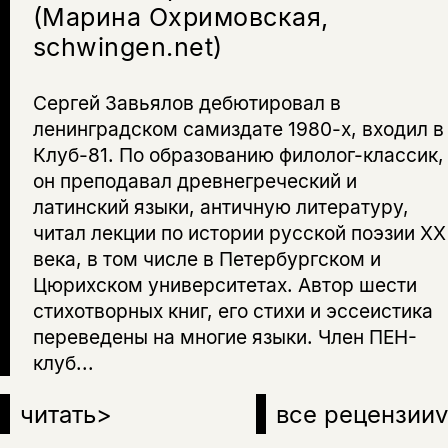
(Марина Охримовская,
подписаться
да
подписаться
schwingen.net)
Поделиться
нет, вернуться назад
Сергей Завьялов дебютировал в
ленинградском самиздате 1980-х, входил в
Клуб-81. По образованию филолог-классик,
Копировать
Вконтакте
Телеграм
Дзен
ссылку
он преподавал древнегреческий и
латинский языки, античную литературу,
читал лекции по истории русской поэзии ХХ
века, в том числе в Петербургском и
Цюрихском университетах. Автор шести
стихотворных книг, его стихи и эссеистика
переведены на многие языки. Член ПЕН-
клуб...
читать
>
все рецензии
v