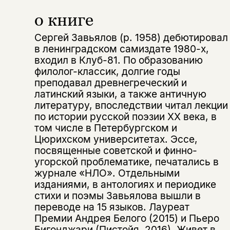
о книге
Сергей Завьялов (р. 1958) дебютировал
в ленинградском самиздате 1980-х,
входил в Клуб-81. По образованию
филолог-классик, долгие годы
преподавал древнегреческий и
латинский языки, а также античную
литературу, впоследствии читал лекции
по истории русской поэзии ХХ века, в
том числе в Петербургском и
Цюрихском университетах. Эссе,
посвященные советской и финно-
угорской проблематике, печатались в
журнале «НЛО». Отдельными
изданиями, в антологиях и периодике
стихи и поэмы Завьялова вышли в
переводе на 15 языков. Лауреат
Премии Андрея Белого (2015) и Пьеро
Бигонджари (Пистойя, 2016). Живет в