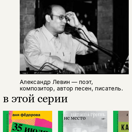
подписаться
да
подписаться
Поделиться
нет, вернуться назад
Копировать
Вконтакте
Телеграм
Дзен
ссылку
Александр Левин — поэт,
композитор, автор песен, писатель.
в этой серии