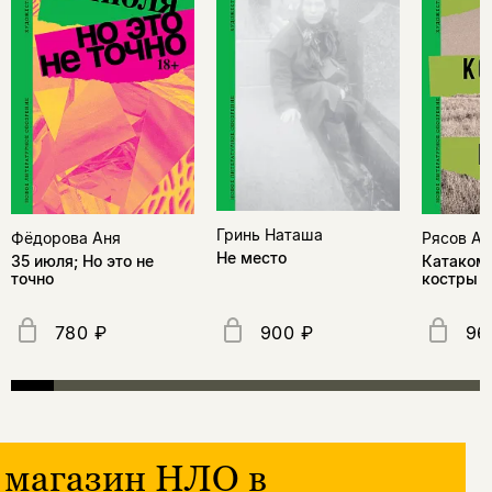
Гринь Наташа
Фёдорова Аня
Рясов Ан
Не место
35 июля; Но это не
Катакомб
точно
костры
780 ₽
900 ₽
96
магазин НЛО в