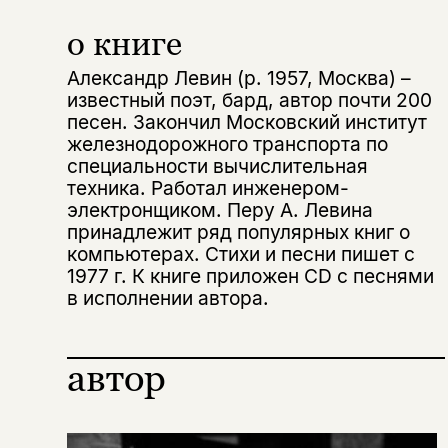
о книге
Александр Левин (р. 1957, Москва) –
известный поэт, бард, автор почти 200
песен. Закончил Московский институт
Этой книги временно
железнодорожного транспорта по
нет в продаже.
Подписка на рассылку
специальности вычислительная
техника. Работал инженером-
электронщиком. Перу А. Левина
Вы можете подписаться на
Раз в неделю мы отправляем рассылку
уведомления, и при поступлении книги
о книгах и событиях «НЛО».
принадлежит ряд популярных книг о
на склад получить письмо на указанный
компьютерах. Стихи и песни пишет с
За подписку дарим промокод на
электронный адрес.
1977 г. К книге приложен CD с песнями
Эта книга
скидку 15%
в исполнении автора.
не предназначена для
несовершеннолетних
автор
Скажите, пожалуйста,
Я соглашаюсь с
Политикой конфиденциальности
вам уже исполнилось 18 лет?
Я соглашаюсь с
Политикой конфиденциальности