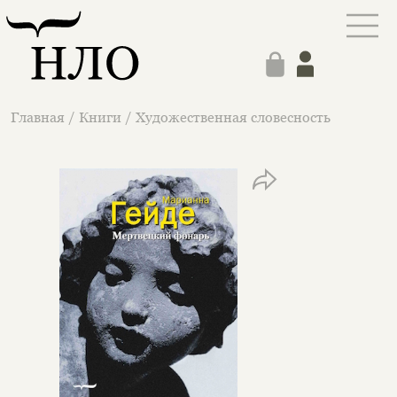
Главная
/
Книги
/
Художественная словесность