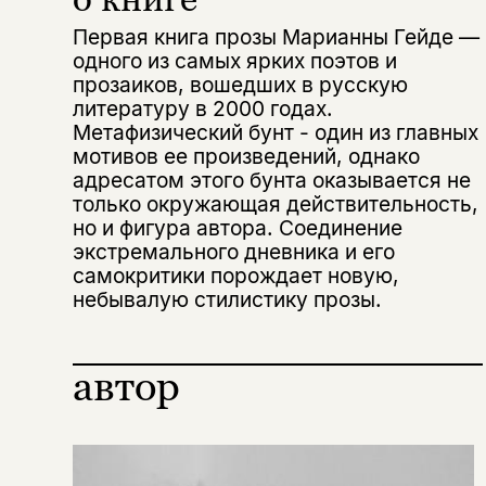
Первая книга прозы Марианны Гейде —
одного из самых ярких поэтов и
прозаиков, вошедших в русскую
литературу в 2000 годах.
Метафизический бунт - один из главных
мотивов ее произведений, однако
адресатом этого бунта оказывается не
только окружающая действительность,
но и фигура автора. Соединение
экстремального дневника и его
Этой книги временно
самокритики порождает новую,
нет в продаже.
Подписка на рассылку
небывалую стилистику прозы.
Вы можете подписаться на
Раз в неделю мы отправляем рассылку
уведомления, и при поступлении книги
о книгах и событиях «НЛО».
автор
на склад получить письмо на указанный
За подписку дарим промокод на
электронный адрес.
Эта книга
скидку 15%
не предназначена для