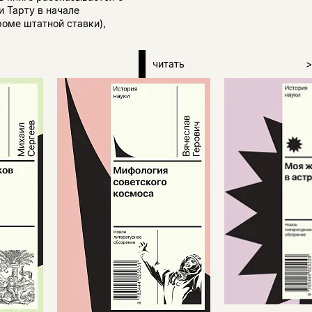
и Тарту в начале
роме штатной ставки),
читать
>