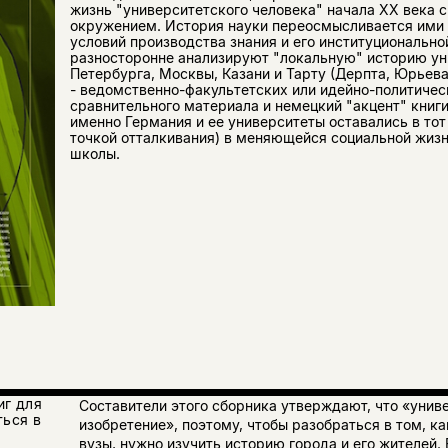
жизнь "университетского человека" начала XX века 
окружением. История науки переосмысливается ими 
условий производства знания и его институционально
разносторонне анализируют "локальную" историю ун
Петербурга, Москвы, Казани и Тарту (Дерпта, Юрьева
- ведомственно-факультетских или идейно-политичес
сравнительного материала и немецкий "акцент" книги
именно Германия и ее университеты оставались в тот
точкой отталкивания) в меняющейся социальной жиз
школы.
иг для
Составители этого сборника утверждают, что «унив
ться в
изобретение», поэтому, чтобы разобраться в том, 
вузы, нужно изучить историю города и его жителей. 