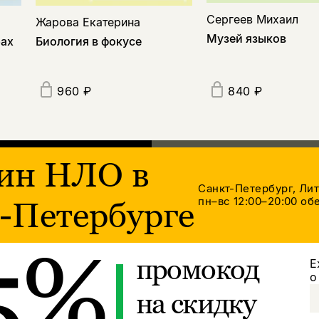
Сергеев Михаил
Жарова Екатерина
Музей языков
рах
Биология в фокусе
960 ₽
840 ₽
ин НЛО в
Санкт-Петербург, Ли
пн–вс 12:00–20:00
обе
-Петербурге
5%
промокод
Е
о
на скидку