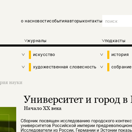
о нас
новости
события
авторы
контакты
журналы
подкасты
искусство
история
художественная словесность
собрание
рия науки
Университет и город в
Начало XX века
Сборник посвящен исследованию городского контекс
университетов Российской империи предреволюционн
Исследователи из России, Германии и Эстонии показы