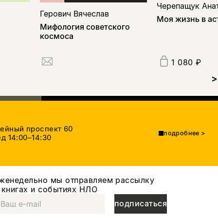
Черепащук Ана
Герович Вячеслав
Моя жизнь в а
Мифология советского
космоса
1 080 ₽
>
тейный проспект 60
подробнее
>
д 14:00–14:30
женедельно мы отправляем рассылку
 книгах и событиях НЛО
подписаться