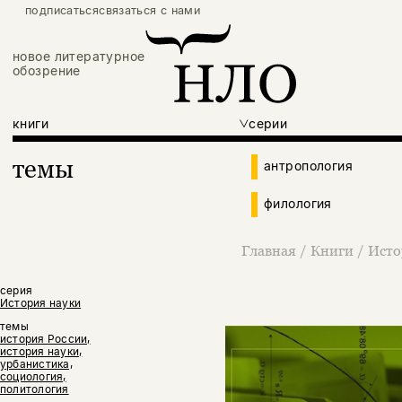
подписаться
связаться с нами
новое литературное
обозрение
книги
серии
темы
антропология
филология
Главная
/
Книги
/
Исто
серия
История науки
темы
история России,
история науки,
урбанистика,
социология,
политология