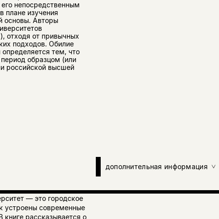
с его непосредственным
в плане изучения
й основы. Авторы
иверситетов
), отходя от привычных
ких подходов. Обилие
 определяется тем, что
 период образцом (или
ни российской высшей
дополнительная информация
ерситет — это городское
как устроены современные
В книге рассказывается о