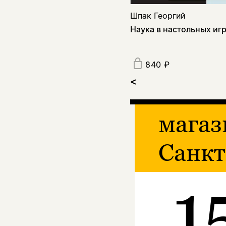
Шпак Георгий
Наука в настольных иг
840 ₽
<
магаз
Санкт
1