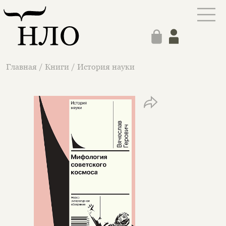
Главная
/
Книги
/
История науки