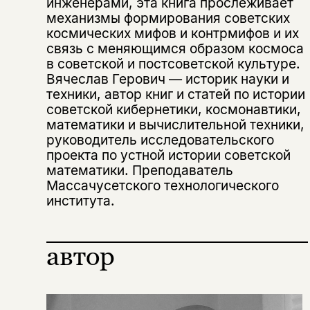
инженерами, эта книга прослеживает
механизмы формирования советских
космических мифов и контрмифов и их
Этой книги временно
связь с меняющимся образом космоса
в советской и постсоветской культуре.
нет в продаже.
Подписка на рассылку
Вячеслав Герович — историк науки и
техники, автор книг и статей по истории
Вы можете подписаться на
Раз в неделю мы отправляем рассылку
советской кибернетики, космонавтики,
уведомления, и при поступлении книги
о книгах и событиях «НЛО».
математики и вычислительной техники,
на склад получить письмо на указанный
За подписку дарим промокод на
руководитель исследовательского
электронный адрес.
Эта книга
скидку 15%
проекта по устной истории советской
не предназначена для
математики. Преподаватель
Массачусетского технологического
несовершеннолетних
института.
Скажите, пожалуйста,
Я соглашаюсь с
Политикой конфиденциальности
вам уже исполнилось 18 лет?
Я соглашаюсь с
Политикой конфиденциальности
автор
подписаться
да
подписаться
Поделиться
нет, вернуться назад