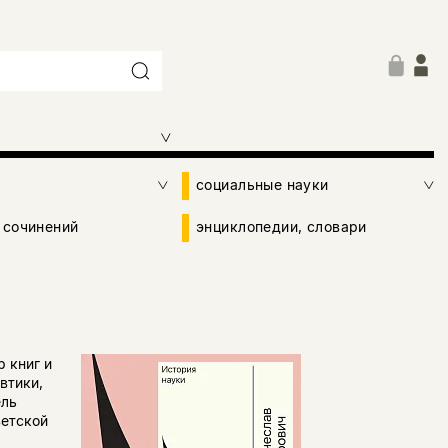
социальные науки
 сочинений
энциклопедии, словари
 книг и
втики,
ель
ветской