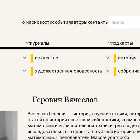
о нас
новости
события
авторы
контакты
журналы
подкасты
искусство
история
художественная словесность
собрание
Герович Вячеслав
Вячеслав Герович — историк науки и техники, автор
статей по истории советской кибернетики, космона
математики и вычислительной техники, руководит
исследовательского проекта по устной истории со
математики. Преподаватель Массачусетского