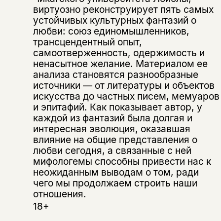
виртуозно реконструирует пять самых
устойчивых культурных фантазий о
любви: союз единомышленников,
трансцендентный опыт,
самоотверженность, одержимость и
ненасытное желание. Материалом ее
анализа становятся разнообразные
источники — от литературы и объектов
искусства до частных писем, мемуаров
и эпитафий. Как показывает автор, у
каждой из фантазий была долгая и
Этой книги временно
интересная эволюция, оказавшая
влияние на общие представления о
нет в продаже.
Подписка на рассылку
любви сегодня, а связанные с ней
мифологемы способны привести нас к
Вы можете подписаться на
Раз в неделю мы отправляем рассылку
неожиданным выводам о том, ради
уведомления, и при поступлении книги
о книгах и событиях «НЛО».
чего мы продолжаем строить наши
на склад получить письмо на указанный
За подписку дарим промокод на
отношения.
электронный адрес.
Эта книга
скидку 15%
18+
не предназначена для