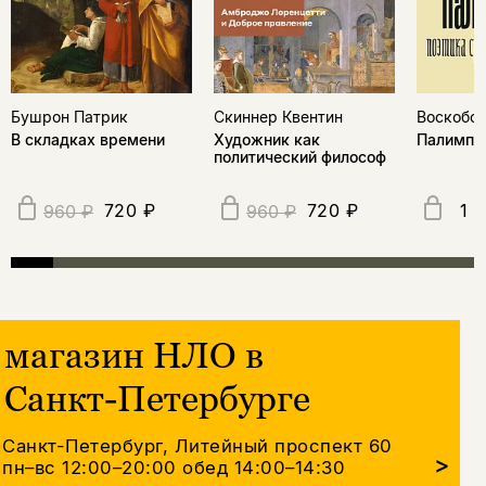
Бушрон Патрик
Скиннер Квентин
Воскобой
В складках времени
Художник как
Палимпс
политический философ
720 ₽
720 ₽
1 
960 ₽
960 ₽
магазин НЛО в
Санкт-Петербурге
Санкт-Петербург, Литейный проспект 60
>
пн–вс 12:00–20:00
обед 14:00–14:30