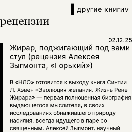
Поделиться
другие книги
v
нет, вернуться назад
рецензии
Копировать
Вконтакте
Телеграм
Дзен
ссылку
02.12.25
Жирар, поджигающий под вами
стул (рецензия Алексея
Зыгмонта, «Горький»)
В «НЛО» готовится к выходу книга Синтии
Л. Хэвен «Эволюция желания. Жизнь Рене
Жирара» — первая полноценная биография
выдающегося мыслителя, в своих
исследованиях обнажившего природу
насилия, всегда идущего в паре со
священным. Алексей Зыгмонт, научный