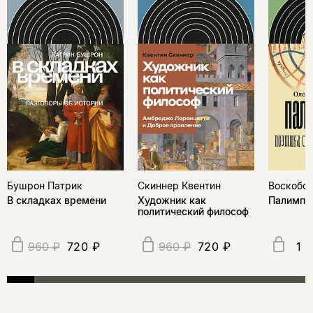
Бушрон Патрик
Скиннер Квентин
Воскобой
В складках времени
Художник как
Палимпс
политический философ
720 ₽
720 ₽
1 
960 ₽
960 ₽