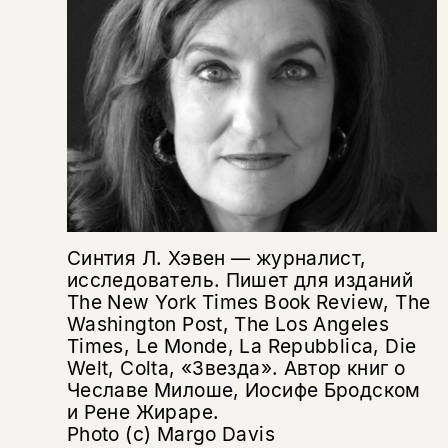
Этой книги временно
нет в продаже.
Подписка на рассылку
Вы можете подписаться на
Раз в неделю мы отправляем рассылку
уведомления, и при поступлении книги
о книгах и событиях «НЛО».
на склад получить письмо на указанный
За подписку дарим промокод на
электронный адрес.
Эта книга
скидку 15%
Синтия Л. Хэвен — журналист,
исследователь. Пишет для изданий
не предназначена для
The New York Times Book Review, The
несовершеннолетних
Washington Post, The Los Angeles
Times, Le Monde, La Repubblica, Die
Скажите, пожалуйста,
Welt, Colta, «Звезда». Автор книг о
Я соглашаюсь с
Политикой конфиденциальности
вам уже исполнилось 18 лет?
Я соглашаюсь с
Политикой конфиденциальности
Чеславе Милоше, Иосифе Бродском
и Рене Жираре.
Photo (c) Margo Davis
подписаться
да
подписаться