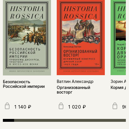
Ватлин Александр
Зорин А
Безопасность
Российской империи
Организованный
Кормя дв
восторг
1 140 ₽
1 020 ₽
90