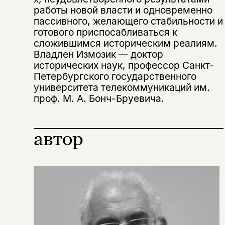
работы новой власти и одновременно
пассивного, желающего стабильности и
Этой книги временно
готового приспосабливаться к
сложившимся историческим реалиям.
нет в продаже.
Подписка на рассылку
Владлен Измозик — доктор
исторических наук, профессор Санкт-
Вы можете подписаться на
Раз в неделю мы отправляем рассылку
Петербургского государственного
уведомления, и при поступлении книги
о книгах и событиях «НЛО».
университета телекоммуникаций им.
на склад получить письмо на указанный
За подписку дарим промокод на
проф. М. А. Бонч-Бруевича.
электронный адрес.
Эта книга
скидку 15%
не предназначена для
автор
несовершеннолетних
Скажите, пожалуйста,
Я соглашаюсь с
Политикой конфиденциальности
вам уже исполнилось 18 лет?
Я соглашаюсь с
Политикой конфиденциальности
подписаться
да
подписаться
Поделиться
нет, вернуться назад