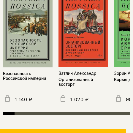
Ватлин Александр
Зорин А
Безопасность
Российской империи
Организованный
Кормя дв
восторг
1 140 ₽
1 020 ₽
90