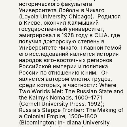
не предназначена для
исторического факультета
несовершеннолетних
Университета Лойолы в Чикаго
(Loyola University Chicago). Родился
Скажите, пожалуйста,
в Киеве, окончил Калмыцкий
Я соглашаюсь с
Политикой конфиденциальности
вам уже исполнилось 18 лет?
Я соглашаюсь с
Политикой конфиденциальности
государственный университет,
эмигрировал в 1978 году в США, где
получил докторскую степень в
подписаться
да
подписаться
Университете Чикаго. Главной темой
Поделиться
его исследований является история
нет, вернуться назад
народов юго-восточных регионов
Российской империи и политика
России по отношению к ним. Он
является автором многих трудов,
Копировать
Вконтакте
Телеграм
Дзен
ссылку
среди которых, в частности: Where
Two Worlds Met: The Russian State and
the Kalmyk Nomads, 1600–1771
(‪Cornell University Press, 1992);
Russia’s Steppe Frontier: The Making of
a Colonial Empire, 1500–1800
(Bloomington: In- diana University