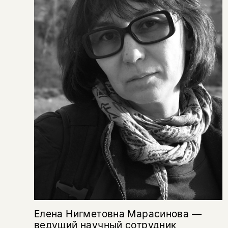
Копировать
Вконтакте
Телеграм
Дзен
ссылку
Елена Нигметовна Марасинова —
ведущий научный сотрудник