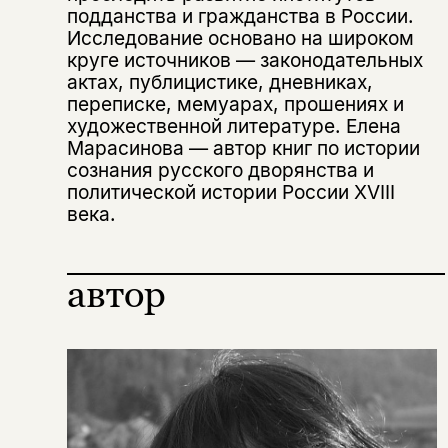
подданства и гражданства в России.
Этой книги временно
Исследование основано на широком
круге источников — законодательных
нет в продаже.
Подписка на рассылку
актах, публицистике, дневниках,
переписке, мемуарах, прошениях и
Вы можете подписаться на
Раз в неделю мы отправляем рассылку
художественной литературе. Елена
уведомления, и при поступлении книги
о книгах и событиях «НЛО».
Марасинова — автор книг по истории
на склад получить письмо на указанный
За подписку дарим промокод на
сознания русского дворянства и
электронный адрес.
Эта книга
скидку 15%
политической истории России XVIII
не предназначена для
века.
несовершеннолетних
автор
Скажите, пожалуйста,
Я соглашаюсь с
Политикой конфиденциальности
вам уже исполнилось 18 лет?
Я соглашаюсь с
Политикой конфиденциальности
подписаться
да
подписаться
Поделиться
нет, вернуться назад