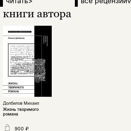
читать
>
все рецензии
v
книги автора
Долбилов Михаил
Жизнь творимого
романа
900 ₽