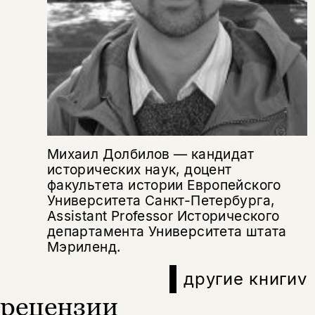
подписаться
да
подписаться
Поделиться
нет, вернуться назад
Копировать
Вконтакте
Телеграм
Дзен
ссылку
Михаил Долбилов — кандидат
исторических наук, доцент
факультета истории Европейского
Университета Санкт-Петербурга,
Assistant Professor Исторического
департамента Университета штата
Мэриленд.
другие книги
v
рецензии