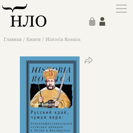
Главная
/
Книги
/
Historia Rossica