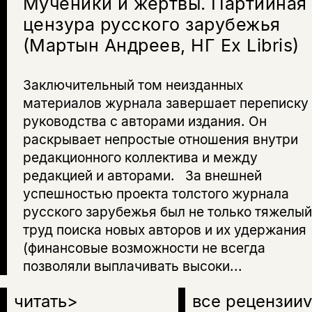
Мученики и жертвы. Партийная
цензура русского зарубежья
подписаться
(Мартын Андреев, НГ Ex Libris)
да
подписаться
Поделиться
нет, вернуться назад
Заключительный том неизданных
материалов журнала завершает переписку
руководства с авторами издания. Он
Копировать
Вконтакте
Телеграм
Дзен
ссылку
раскрывает непростые отношения внутри
редакционного коллектива и между
редакцией и авторами. За внешней
успешностью проекта толстого журнала
русского зарубежья был не только тяжелый
труд поиска новых авторов и их удержания
(финансовые возможности не всегда
позволяли выплачивать высоки...
читать
>
все рецензии
v