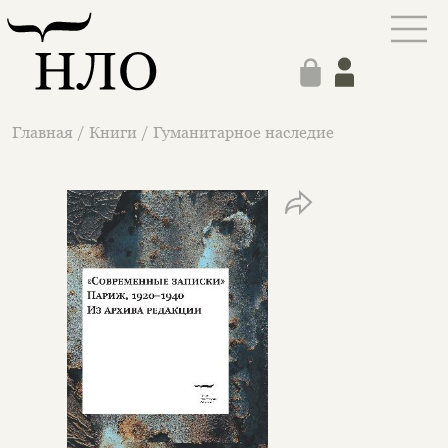
Главная
/
Книги
/
Гуманитарное наследие