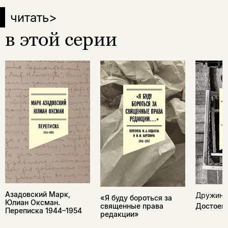
читать
>
в этой серии
Азадовский Марк,
Дружини
«Я буду бороться за
Юлиан Оксман.
священные права
Достоевс
Переписка 1944–1954
редакции»