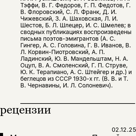
Тэффи, В. Г. Федоров, Г. П. Федотов, Г.
В. Флоровский, С. Л. Франк, Д. И.
Чижевский, З. А. Шаховская, Л. И.
Шестов, Б. Л. Шлецер, И. С. Шмелев; в
сводных публикациях воспроизведены
письма поэтов-эмигрантов (А. С.
Гингер, А. С. Головина, Г. В. Иванов, В.
Л. Корвин-Пиотровский, А. П.
Этой книги временно
Ладинский, Ю. В. Мандельштам, Н. А.
нет в продаже.
Подписка на рассылку
Оцуп, В. А. Смоленский, Г. П. Струве,
Ю. К. Терапиано, А. С. Штейгер и др.) и
Вы можете подписаться на
Раз в неделю мы отправляем рассылку
беглецов из СССР 1930-х гг. (В. В. и Т.
уведомления, и при поступлении книги
о книгах и событиях «НЛО».
В. Чернавины, И. Л. Солоневич).
на склад получить письмо на указанный
За подписку дарим промокод на
электронный адрес.
Эта книга
скидку 15%
рецензии
не предназначена для
несовершеннолетних
02.12.25
Скажите, пожалуйста,
Я соглашаюсь с
Политикой конфиденциальности
вам уже исполнилось 18 лет?
Я соглашаюсь с
Политикой конфиденциальности