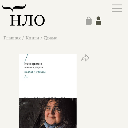
Главная
/
Книги
/
Драма