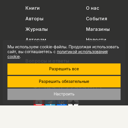
Книги
О нас
Авторы
События
Журналы
Магазины
Авторам
Новости
Мы используем cookie-файлы. Продолжая использовать
Подкасты
Контакты
сайт, вы соглашаетесь с
политикой использования
cookie
.
Вопросы и ответы
Разрешить все
Разрешить обязательные
+7 (495) 229-91-03
info@nlobooks.ru
Настроить
© Новое литературное обозрение. 2026