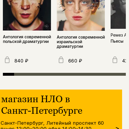
Ремез А
Антология современной
Антология современной
Пьесы
польской драматургии
израильской
драматургии
840 ₽
660 ₽
42
магазин НЛО в
Санкт-Петербурге
Санкт-Петербург, Литейный проспект 60
>
пн–вс 12:00–20:00
обед 14:00–14:30