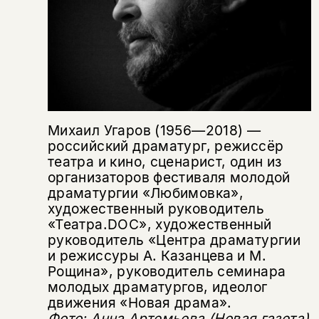
нет в продаже.
Подписка на рассылку
Вы можете подписаться на
Раз в неделю мы отправляем рассылку
уведомления, и при поступлении книги
о книгах и событиях «НЛО».
на склад получить письмо на указанный
За подписку дарим промокод на
электронный адрес.
Эта книга
скидку 15%
не предназначена для
Михаил Угаров (1956—2018) —
несовершеннолетних
российский драматург, режиссёр
театра и кино, сценарист, один из
Скажите, пожалуйста,
организаторов фестиваля молодой
Я соглашаюсь с
Политикой конфиденциальности
вам уже исполнилось 18 лет?
Я соглашаюсь с
Политикой конфиденциальности
драматургии «Любимовка»,
художественный руководитель
«Театра.DOC», художественный
подписаться
да
подписаться
руководитель «Центра драматургии
Поделиться
и режиссуры А. Казанцева и М.
нет, вернуться назад
Рощина», руководитель семинара
молодых драматургов, идеолог
движения «Новая драма».
Копировать
Вконтакте
Телеграм
Дзен
Фото: Анна Артемьева (
Новая газета)