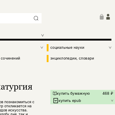
социальные науки
 сочинений
энциклопедии, словари
матургия
купить бумажную
468 ₽
купить epub
ов познакомиться с
тр откликается на
дов искусства.
лобу дня, так и