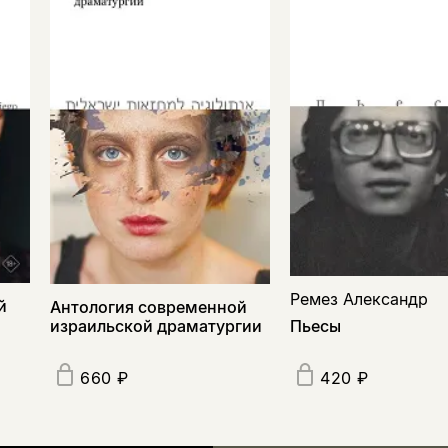
Ремез Александр
й
Антология современной
Пьесы
израильской драматургии
660 ₽
420 ₽