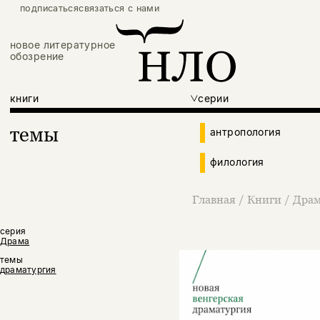
подписаться
связаться с нами
новое литературное
обозрение
книги
серии
темы
антропология
филология
Главная
/
Книги
/
Дра
серия
Драма
темы
драматургия