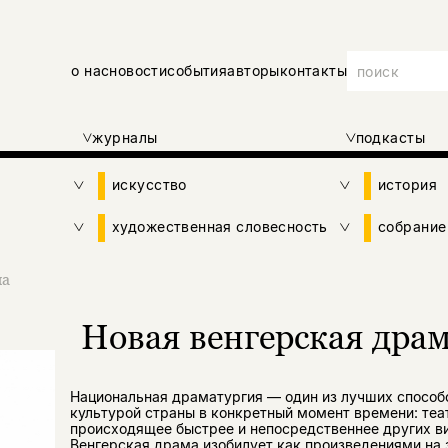
о нас
новости
события
авторы
контакты
журналы
подкасты
искусство
история
художественная словесность
собрание
ма
Новая венгерская дра
Национальная драматургия — один из лучших способ
культурой страны в конкретный момент времени: теа
происходящее быстрее и непосредственнее других ви
Венгерская драма изобилует как произведениями на з