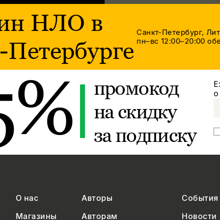
ин НЛО в
Санкт-Петербург, Ли
пн–вс 12:00–20:00
обе
-Петербурге
5%
промокод
Е
о
на скидку
за подписку
О нас
Авторы
События
Магазины
Авторам
Новости