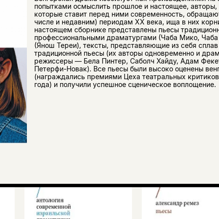
попытками осмыслить прошлое и настоящее, авторы, 
которые ставит перед ними современность, обращают
числе и недавним) периодам ХХ века, ища в них кор
настоящем сборнике представлены пьесы традиционн
профессиональными драматургами (Чаба Мико, Чаба 
(Янош Тереи), тексты, представляющие из себя спла
традиционной пьесы (их авторы одновременно и драма
режиссеры — Бела Пинтер, Саболч Хайду, Адам Феке
Петерфи-Новак). Все пьесы были высоко оценены вен
(награждались премиями Цеха театральных критиков
года) и получили успешное сценическое воплощение.