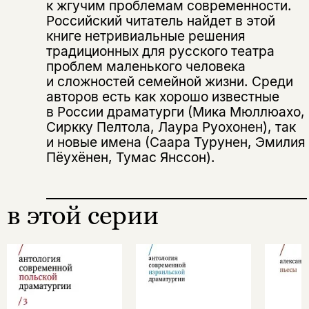
да
к жгучим проблемам современности.
подписаться
Поделиться
Российский читатель найдет в этой
нет, вернуться назад
книге нетривиальные решения
традиционных для русского театра
проблем маленького человека
и сложностей семейной жизни. Среди
Копировать
Вконтакте
Телеграм
Дзен
ссылку
авторов есть как хорошо известные
в России драматурги (Мика Мюллюахо,
Сиркку Пелтола, Лаура Руо­хонен), так
и новые имена (Саара Турунен, Эмилия
Пёухёнен, Тумас Янссон).
в этой серии