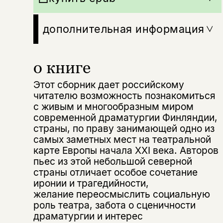
дополнительная информация
Этой книги временно
о книге
нет в продаже.
Подписка на рассылку
Этот сборник дает российскому
читателю возможность познакомиться
Вы можете подписаться на
Раз в неделю мы отправляем рассылку
с живым и многообразным миром
уведомления, и при поступлении книги
о книгах и событиях «НЛО».
на склад получить письмо на указанный
современной драматургии Финляндии,
За подписку дарим промокод на
электронный адрес.
страны, по праву занимающей одно из
Эта книга
скидку 15%
самых заметных мест на театральной
не предназначена для
карте Европы начала XXI века. Авторов
несовершеннолетних
пьес из этой небольшой северной
страны отличает особое сочетание
Скажите, пожалуйста,
иронии и трагедийности,
Я соглашаюсь с
Политикой конфиденциальности
вам уже исполнилось 18 лет?
Я соглашаюсь с
Политикой конфиденциальности
желание переосмыслить со­циальную
роль театра, забота о сценичности
драматургии и интерес
подписаться