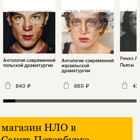
Ремез А
Антология современной
Антология современной
Пьесы
польской драматургии
израильской
драматургии
840 ₽
660 ₽
42
магазин НЛО в
Санкт-Петербурге